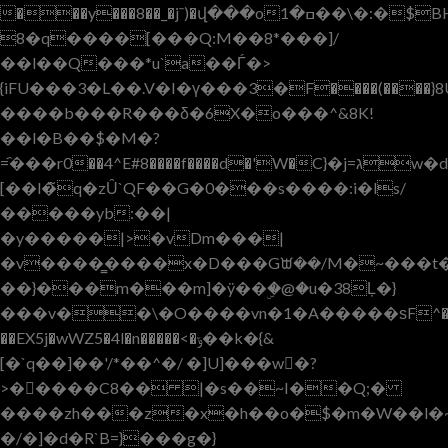
���y���8��_�jˉ)�վ���oߛ�1��\�:�$BHB�y��l�fF�I��'�ǀ4��9s���U2I~����g���i$|t�� ��c������I/z�K���E1a�\&ً_~�L����ֿ$�L�K
8�q����[���Q:M��8*���]/
��l��Q���*u`a��Ѓ�>
{iFU���3�L��.V�I�ү���3�F����(����}8
����b���R���δ�6X�o���^&8K!
��l�B��$�M�?
=҄���r0��4^E#8����f����d�'W�C}�j=גw�d
[��l�̃q�zȖ`QF��G�0���s����:i�ls/
�����yb:��|
�y�����|>�vDm���|
�v����͇����x�D���Gᙔ��/M�~���t�
��}���m���m]�ÿ��ۣ�@�u�38Ļ�}
���v��\�O����vn�1�A�����ѕF^���
��EX5j�wWZ5�4l�n�����<�ݹ��k�{&
[�`q��]��'/*��^�/ �]U]���w�?
>�����C8�� |�s��~I��Q;�
����zh���z�x�h��o�$�m�W��l�
�/�]�d�R`B=}���g�}