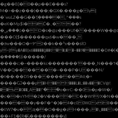
�g��B]�0��p��E���s?
M�>��z���)���;�GX�.���g�Iy|
�`wuLZ��G��'{ܻ�����_^���s
�eK�Mp$i�#Ć�܆�?��?
�ݿ���ۻ��O�ɛ�@z���Uf�����W��@נ���֯��~׆
���O{$������qx6�w���_
�ϧw���O�=9^2��k��ׯx���ѕІO
y~|fy�A�8|x6�����ģ��t��;��~��9�����ߐ�D#�{�Z�D��y��x�s2�N^~��Ir!_\�ޟ�<� n,�������ţ�\O.�<�܏P��ѵv!~y~)�>�/
�ۧ����狋�����/
����c;�~����kc�������'���_N���ד������������I�h������T�ɠw,~���6��1���������ү��&��_��c��W
V��Q���� ���~���P�U���N/
�t��:��D5���������#d;�=
�
���Ѡ���p{�H�� ���L�L:��v���CV@!
��u �0��_A��!՚��o�rrC-��0n�p�W�/
�c�l�vYM�2�V����C��W9/X�N��
������y��F�^�]�4�c00W2xi8�
�î:W7�u� .ƣ��O��g�zH���ؾ�\_���\i��
��+F1�[R�ݹ�̏�������y}