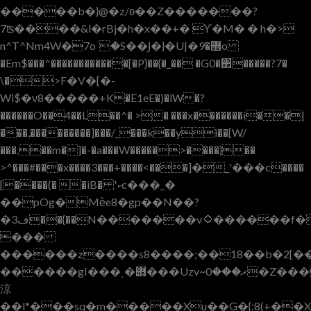
�����b�}@�z/ʚ��Z�������?
7ʦ����&l�rBj�h�x��+� Ƴ�M� � h�>
n^T^Nm4W�7oۤ�S��Ϳ�}�U|�޻�9o
�Em$���^������������[�P}��{�_�� �G0�΂�����?7�
\�>F�V�[�-
Wi$�ν8�����+K�E1eE�)�lW�?
������O��4��L��^� >� ���x�������i��|
���,���������]���/_���k��yi��[W/
���.��m�]�-�a���W�����>����}��
>^���#���x����3���+����<���]�_'���c����
[����(� �iB� 'ކc���_�
��pOg�Mѐe8�gp��N��?
�ف3��{��N�������v۝������f����?
���
������z����s8����;��18��b�2[�
������gI���ˎ�݋���Uzv~ޜ���0�Z�����^L��`#�����=�LMm�L`�R<�Pu
涼
��l*���sq�m�����Xu��G�{:8(+��X�3eh��V