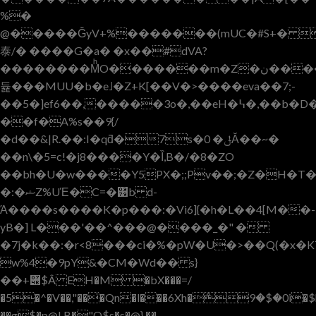
%�
@�����ǦyV+%�������(mUC�#S+� 
泰/� ����G�a� �x��#dVA?
��������MͪO�������m�Z�ن����A)^��eϡ�nQ��"عq�a
듍���MUU�b�e˩�Z+K[��V�>����eva��7;-
��5�]ef6��,�����3o�,��eH�߆�,��b�D��]��N��;�(��c��tP
��f�A%s��9{/
�d��&|R.��:I�qƌ�7s�0 �ݪĂ��~�
��n\�5=c!�j8����Y�Ȉ,B�/�8�ZO
��bh�U�w����Y5PX�;;Pv��;�Z�H�T�Sە���:7U�aW���Yb�;�\Uڶ�
�:�ޝZ%UΈ�C=�͹b d-
Ά����s����K�p���:�Vi6]{�h�L��4[M��-
yB�] L���'��^���@����_�" �
�7j�k��:�r<8���ci�%�pW�U�>��Q(�x�
w%4�9pY&�CM�Wd�� s}
��+݋$Â EH�M �bX���=/
�5�^�V��,"��̍�Qn�l���6Xh�ް9�$�0i
��g$�p@! B�"Q$s�s�@},��-