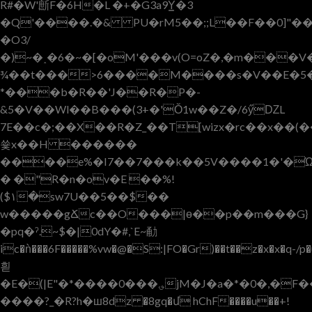
R#�W'㫂F�6H�L �+�G3a9Y͇�3
�O3/
�)~�˰�6�~�[�oM'���v(O=oZ�,�m���V
¾��t���>6����M����s�V��E�5�
*���b�R��'J��R�P�-
&5�V��Wl��B���(3+�'Ŏ1w��Z�/6ӳǱL
7E��c�;��X��R�Z_��T[wizx�rc��x��
쑟x��H ������
����e%�I7��7���k��5V����1�'�
� �"R�n�ov�E ��%!
($۱�sw7U��5��$��
w�����gՃc��O���|ɵ��p��m���G}
�pq�ˀ.~$�|0dY�#,`E~勈
ic�ǹ���6F�����%vw�@�S:|FO�Gr)��t��z�x�x
�q-/p�udn7�f
흳
�E�(|E"�*����0���؈jM�J�a�*�0�,�F��CցS/N���d�0J�M���b�j����|
����?_�R?h�ш8dz �8gq�մ hChF����u��+!