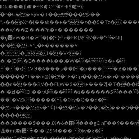
�Ga������}]��'�K�}`O�Y~�$�{τ}
�*�C��9$V�T�����z��
",~��pX*�{��ah��+�*�z��5�Tz�ߥ������c��
��w`��Z � ��?n�=�'������
�ǫ޾gW�H�v�|�>�FK],9B݆'�>�"�NI|
�'��C9^_�E������9
� �_-8J��V<�?
�]�(D[�E����k��,�W�� b�+�
��e1VЭ�6���ۻ��(�p���,�.6�i����<|
�����"T��m@]��^E�Cp��;�&�n�`����)
��n����BV��FkW�$�1+���7[�T���h
�]�z[�,O;��rA(���s������5����
��]�VZk�����ԑ�0ky�Q��d�
� >h���s�*l߀}+��u�2��ྟ����ςi����m���G���1>��<��Ql���+yq�C.��O"���������^4I6���G�(4b�N���:��˳�I��?
����;
��3����$���,)X�6�׈���gO,nF��9���m�s��H���t���:�:dG!z��
堀�m޽��3r�ī�[Z$M���I0iw�g�
��]��ɻ�J���fp�P� 5+D�EA�q