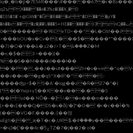
iq�_�b�ƿ�7E56R���\#�����67�r�Bs����
q2ъFX���'��e�3%z�(��X_�0
�D)5�1�`+@GW�^�Ĝ�B���a^�D��^�pY�
0������F�9ECeTD<��^�L�OSf��Jq�
>���bOU�x�Cv�lE���$�����*"����
�7J�O�Y��&�,s2�J>T�ۭ&���Z�M
�n;�$�(3 >���)|�
%��S��M���d���l��
�'�P�_��J��s#���ZH�s�+m�^q�
��v��n��g�q5^X�8?�^��;-
����ʤp>$� 5�A`�iqg��z�R�Z7�"�)
(*;�{�Yxш+y'[��X��x���,��5
��ivd�� NȌ�~�]-\��e���m����
|+��c[���Q�DS�s�δ{/�]*�O�`�r�c��Ï�%
(���VG�F,����,-[��떥
uEg!I�j� _җ�T�c�,UK$.�#ۡ���y�����
=�ҷ3�['� ��4c�͠ݮ5TZ�7�j��2� ol�