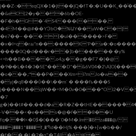
j��Z-:�eqQX�1�jt��jQ�fT�;�U��K_��ͧ�
�&eC(2�y���6b�OE-
�F�h�G�`4S4���(���,
�4M��@#��YƆbOؚ�%ԱY�� uW�C�|
�e7��~ ��� {�ui������>F�
�x�l=q�ra/'n��;����K'P�a�:�o���
����0Q�d���r��]b������ �y%
<=h��B����.oئ4��g��F7 �|�@
�9�̷�L�4�3�SE"���D"�&6V04�2\A}O{�
�o���,:*��P���Xm=i?mJo�w��
�yj�q8���ΰ��\��m` � ���fь���S
j����N��׃qW��=M�0v�0���*Oi2�V���N���C�����n��Y|
�7
g�)��t#��,��d�a�R�Z��tHE�����ު�4�
-V���<�e��{s�@�ŕ��8��U
fq�ؒ:��l<�0$�(���`0�M�.їm�Bza���@/
���j���1^����f_�Պd��Hj% ���]�+[w�b��/
�f�(� �L�2�q",�T4Il �AɜK�