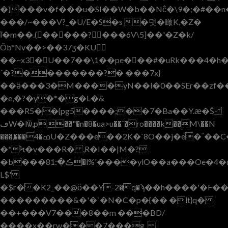
�)���v�f���u�SI��W�b��Nĉ�\9�;�#��n
���/~���V?_�U/E�S�s �덧�瞰K,�Z�
ĩ�m��.(�����?���6V\5]��'�Z�k/
Õb*Nv��>��37ʒ�KU
��~x3�U��7��\1��pe���#�uRk���4�h�X
´�?��������?� ���7x}
��ӛ���3�M����yN��l�0��SEr��zf�
�e,�?�y�*�g�L�&
���R5��{pg5����;��7�Ba��Y.ӕ�Š
ڢW�lѿ,p ��"�n�8�ua>u��˝�ro����k��M\��N
���,���4�ߘU�Z���e��2K�`8O��j�e�΅��C������rPN�6��К
�*Ϟ�v���R� ,R�I��|M�?
�b���8ڪ�:1�l%'����ylO��a���Oe�4�@m0�O��'zk�<��zb��$�e a]��D�s7]+�YC�4�D��
L$'
�$r��K2_��@ӧ��Y-2�q�ϡ��h����'�F
���������&�'�`�N�C�p�{�� �lt}q�
��+���V7��̓�8��m ���BD/
����x��rw���7���g_