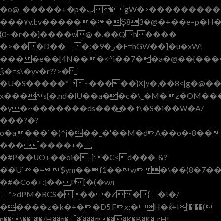
�o@_�����+�p�ڀ�΅gW�>����������uz��5Dp�2}PW#t�p6�:��a{p�?
���٧v.bv�������Ş83�@�+��e=p�H���]
{0~�r��]����w@ �.��Qh����
�>���D�� �:�9�ر�F=hGW��]�u�xW!
����e��[4N���<^i��7��a�@��{����
ǯ�=s\�yv�r??>�
�U�S�����*~�����}X|y�,��8<|g�@��
x���s{�.nd�lU��a��c�\_�M�z�OM���
�y�~�������ds���͟�� f\�S�i��W�A/
���?�?
o�a���`�(^j���_�'��M�dA��o�-8��
�������+�
�#P��UO+��oi�-]�C<d���-&?
��U`�=$ym��f1��w�\��(8�7
�#�Co�+:j��P[�(�wԯ
^>dPM�RCS� ���Z �{�!�/
�����z�k�+��D5 Fx;�H�ќ+I'�'��(
n��\��`�i�/H��q� �{���d���K�B�K�_rH!