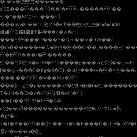
�`�%������最
s)0B������j��'� ~�����^��
�*��MQ~-���
���uG�r��fT>M�eΦ��j9_�E���c�/�)
s�a�Q������*h�ܟ���4�w�/
������D���Y�Qed��%� JW��/
�m������e�ڬ�X���G'��_����^���,"�
�KP���r������.
��D
X�&DR�4^<����g���>q��ٻwF"
[��@~���E�Pg�d�ƁH�c(۠���xv��×���;
���.��ƳY'�w��Mo�//
���]Crg�g�����b4�I>�j�(�������
T�JN��Er�v�//?|,I޿�xt;{�
�
�j`i��^9J�8�E48
o��p򪣾������{������B�y7z-*�Ga�黏
�p*�~
<�t�⫻��GO��/.��`rq�k�Ε���D�U�_hW
퓮z/�w��h�!