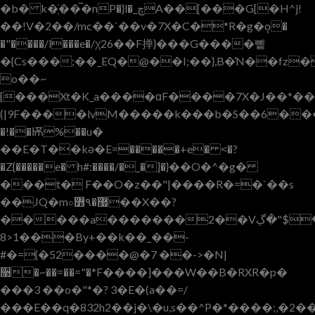
�b� k�҉��̅�nP�}l�_ڇA��[���G[�H^j!
��!V�2��/mc��`��v�7X�C�*R�g�ܷo�
�"����/l���e�/χ26��F掸}���G����뼽
�{Cs���;��_EQ�@��I;��},B�̓N��f
o��~
[���Xt�K_a����ɑF����7X�J��*�
(|9F����lvM�����k���b�S��6���߈ݾ�N�@��ğ���7"2*@��
�!��Ѭ%��u�
��E�T��kә�E=�����+e� ˂�?
�Z{�����e� h#:����/�_�]�}��O�^�g�
���t� F��O�z��"|����R�=�`��s
��JQ�m০޷�۹߻��X��?
�����a�������2��V٣�$"�ڲB��V�5RdA�I\���k�c�<��~�u�˯`
8>1���By+��k��_��-
#�={�52����@�7 ��->�N|
૓�~��=��="�*F����]���W��B�RXR�p�
���3 ��o�"*�? 3 �E�(a��=/
���E��q�832h2��j� \�u,s��^P�*����;,�2��1