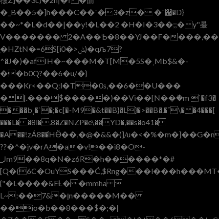
�_B��5�]h���C��`�3�z� �`΢�D}
��~*�L�d��|��y!�L��2 �H�I�3��;;� y"䡞
V������� 2�A��Ѣ�8��YJ��F����,���
ֱ�HZtN�=6S[i0�>ݰ)�qљ7?
^�J�)�afIH�~���M�T[M�5S�ˏMb$&�-
��b0Q?��6�u/�}
���Kr<��Q:l�T�0s,��6��U���
� |.���$�����)��Vi��[N��ؗ�m `�f3�
���bˌ�`�;�c[�-M9�&t��B}�L}�>��B�.�ˇ\� �4���[
���L� �8l�.8�Z�NZP�e\��YD�,��s�o41�
�A��!zÁ8��֙HӪ��,�@�&&�(]/u�<�%�m�]��G�
??�^�jv�rA�a�v!��i8�O-
_Jm9��8q�N�z6R�h������*�#
[Q�(6C�OuYS���Ć,$Rng���l���h���MT�
{"�L����&EȽ��mmha 
L~:��7&�ןn�����M��
��io�b��8���$�;�|