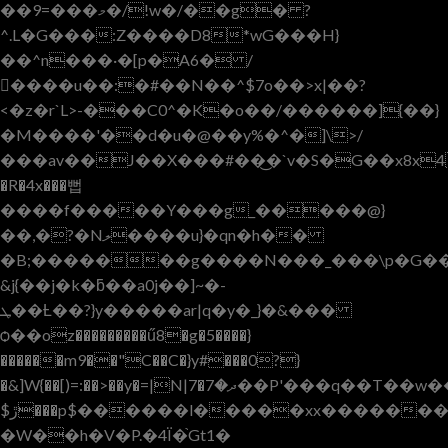
��9=���މ�/!w�/��g� ?
^.L�G���:Z����D8*wG���H}
��^n���·�[p�A6� /
����u��:�#��N��^$7o��>x|��?
<�z�r`L>-���C0^�K�o��/������]{��}
�M����'��d�u�@��y%�^�]\>/
���av��J��X���#��͜�`v�S�G��x8x4݅��B{�G��P{C�
�R
�4x���뻡
����f�����Y���g_�����@}
��,�?�Nލ����u}�qn�h��
�B;�������g����N���_���\p�G��
&j{��j�k�ƃ��a0j��]~�-
ܛ��Ƚ��?}y�����ar|q�y�_}�&���
ѻ��oz���������ű8�g�5����}
������m9��"C��C�}y#���0?}
�&]W{��[)=:��>
��y�=|N|7�ދ�7��P'���q��T��w��n_�z7W/?
$ڙ���p$������l�����xx�������[V&�I�|
�W��h�V�P.�4Ï�֙Gt1�