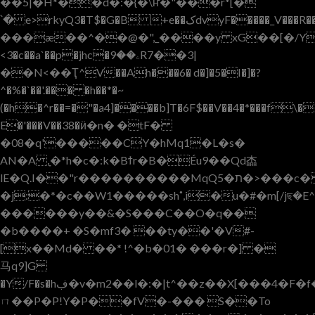
��5|�H*��d�:�{�\ҥ�"���r*[�
���æ��^��@�",_����y xG��[�/Y
<3�c��a`��p�jhc�ۦ��9R7��3|
��N<��Ҭ^V��Ah���6� d�]�5�I�]�?
^�%�`��'.��� �h��*�~
(�h�^r��=�"�a4]����b]T�6F$��V��4�*���f\�
E�'���V��38�ӥ�n� �tF�
�08�q'�����CY�hMq1�L�s�
AN�A ,̞�*h�c�:k�Bϯr�B�Éu9��Qd楍
lE�Q.I��"r����������MqQת�5�>���c� /
�j:�*�c��W1�����sh˚,i�u�#�m[/jছ�E^
������y��&�S���C��O�q��
�b����+ �S�mf3� ��ty��'�V#-
[x��Md� ��* !^�b�01� ���r�] �
马q9]G
�Y/F�s�hڣ�v�m2��l�:�|t^��z��X[���4�F�f�W��%�T��%��u<�f�bcm���kΪ(2"��ˬq��Ga�y��Y6�������
ㄇ��P�P!Y�P��fV�-��� S��To