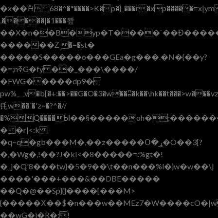
�x��ާH 68�^�*����>K�p�}_���r�xp�����=x|ym
,�����|�1���뫞
��X�n��B�yp�T����`��Ɖ����
������Ζ �=�st�
�����S�����o���GEa�g���.�N�{��y?
�=;nߧG�fy ��_���\����/
�FWG�����dp9�
pw%؁v�b[�+:��>��G�O�3�w��ʭ�k��\hk��t���>w���vz3�mKz���%�@vx /
㲏w��ʾ�'z~�?^�//
�%Q����Ы��§�����oh�;������
� �r|<:k
�q~q�gb���M�,��z�����Օ�ړ�O��3[?
�,�Wg�,!��?J�kI<�8�����=:%gt�!
�_j�Q'8���tw}�5�9��\t��n���%l�}w�w��\|
����'���+���&��DBE�����
��Q�@��Sp}{}����[���M>
{�����Χ��$�n���w��MEz7�W����cO�|w1��D�=�
��wG�i�R�:!