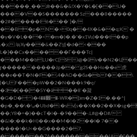
�����_��ǣ��&�&!X�Y�L�[��U�
����V��S������� Sz���8�����
�2#�����l6���`]�/
��B�p�N�>0q��4X�&��q;K`�
�y�V�L���<�m�)�.�'�x1Vu)���t��p
.�;c:뉶Xy���&��Z넹�d� <���
L�]��Cx������Γ���Tc|
���M��bLU�rC[Si@�ũν��N2�L{��
ӻ����������Jp�� g2S��Ho��e⻁
��e��T�N�F�.4�AO��бa�bf��\
{�UF���pW��2�N���k9�ę/
�3�[��[�5Y�ä��
8`�譺
�G�D� i�׋��4�-WR�]϶m�Z�1�.��^|
�p�_��\�\ޖ�Ubd�:�sv[s��X��2��X�sg�f۟Ӎ�G��I#@}
��;Y8�=�)��cT�I�-�9���-.L#@�D#/
�&i�;��k�H)��x��M�l�Z��l� 7��
����!�U<��G����2�7,
�������7A���������|A�[��