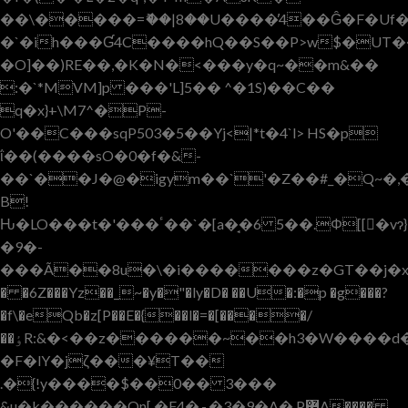
��\�����=ޮ��|8��U����̕4��Ĝ�F�Uf�
�`�ih���Ɠ4C����hQ��S��P>w$�UT�
�O]��)RE��,�K�N�<���y�q~��m&��
:�`*MVM]p ���'L]5�� ^�1S)��C��
q�x}+\M7^�P-
O'��C���sqP503�5��Yj<|*t�4`l> HS�p
ΐ��(����sO�0�f�&-
��`��J�@�igym��`'�Z��#_�Q~�
B!
Ԋ�LO���t�'���ٴ��`�[a�̘�6 5��.Φ[[�vɂ
}
�9�-
���Ã��8u�\�i�������z�GT��j�x�
� �6Z���Yz��_~�y�"�ly�D� ��U�:�p �g���?
�f\�eQb�z[P��E�{��l�=�[����/
��ٶR:&�<��z������~��h3�W����d�^�uy h3�\R
�F�lY�jζ���¥T��
.�{!y����$��0�� 3���
&u�k���
���Qn[ �F4�.-.�3�9�A�,P܎A����