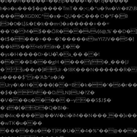
�u��H�����~��zIp����<�/�! q�����
h�o�u���$�g����TmT�.�;<;,�^u�9w�Vr
����XGDXC^�x�~QU��C��� O�*F�}8
}3�0�L[&�E�k��m<}�a�����+��=
��`0� M�$��ѽR���vv{6@,%`��D�]
�t$����>��~�?�����кlwYi7JV��5�}
��k5��˂eb9dn�_E��
�ys�H����0>�U�̎\�a_�� � �!
����B���̫gH ����Ɣ)�_���|J
�` {u��y�]#Ur˒�!8K���N������R��
a����$" n�'AՖ^a�J�
Ury�\�H����{��=B�k��'�6�r��A����
�$��W��D/LN}lU�?Z�
�V���q���� �~y ��5$J$�
�`¢�[�D�Q�Bl�-
@�6x;����@��W�ci�iM��N���_��}x�
�wTK�u���
�����a��T)PS�U��4�%"��@���F��B�l܍$�D�H