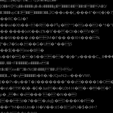
|0��4I]q��e����q�v�o�����g����B����t���A�0/
�3���vpC�3������0��ڭO��o��(,;���4"�H(�)�7}rӨ���]A�K�X��P��(E�ۊ�����Ae��H}
��RC�GJ�?
��wi�Xh��<�R��Pᡀ�^^)�a��J�^f�
�� ����)eK��c(%�Ѵ�� �OI�J�V�
��W���� d��M�F�� ��XH���%
{*�c7�So�,��G�U�^��j5
��$[��me�B�
s��f�].��5����*�j�^,v����C؂8�����<;:��s�a�nĵo:;k��g���P򅇇��~�gZ�,w�^I��#J��I��3�P��CW��x�����k1�1�E��Jͭ�8��auRS�3���s"_a'tP�&Dt�b�EM�X2���8v�M�$OF�ѨZ F��_P���|
��U��=F�l����{w����wi�
t�d�xw�l"3�n%t)�h���j'��UHo/
��{�᎕Y�ryֿ�����ƅ�R�/�JQwN2ޞ���VW\
(��Pv�y��T�J�������"��s����1�O�ηN
�re\�9F�}�-�[i�.lun�n�L0t4 H��<���?
p�
؀�n`�x���`�'�N��!
{��d�7���,dqĝ:�󁥤���K�F�
��="M�ʀ6Um� H�V��:65�B aPU�$�d4=?