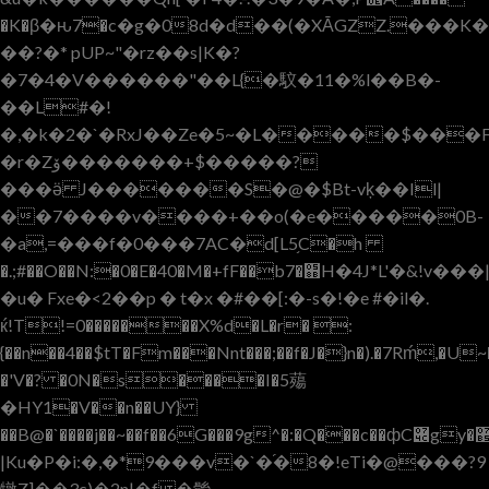
�K�β�ԋ7�c�g�08d�d��(�XĀGZZ.���K
��?�* pUP~"�rz��s|K�?
�7�4�V������"��L{�馼�11�%l��B�-
��L#�!
�,�k�2�`�RxJ��Ze�5~�L�����$���F
�r�Zۆ�������+$�����?
���ӛ J�������S�@�$Bt-vķ��Il|
��7����v����+��o(�e�����0B-
�a,=���f�0���7AC�d[L5֥C�h
�.;#��O��N:�0�E�40�M�+fF��b7�֋H�4J*L'�&!v���|
�u� Fxe�<2��p � t�x �#��[:�-s�!�e #�il�.
ќ!T!=0�������X%d�L�r� :
{��n��4��$tT�Fm���Nnt���;��f�J�}n�).�7Rḿ,�U
�'V�? �0N�s����I�5薚
�HY1�V��n��UY}
��B@�`����j��~��f��6G���9g^�:�Q���c��фC݌gy�޵z�z`�T��X?
|Ku�P�i:�,�*9���v�`�֜�8�!eTi
�@���?9
犜Z]��3c)�2n|�f �䯚