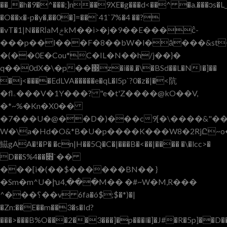
��_�h�9�^���;]n��9XE�g���d<��^ �a.���ɔs�
�O��x�-p
�y�,��0�]=��`41`7%�4 ��?
�vT�1|N��RƖaMݗkM��i>�j�9��E���ĉ-
���p��l���F�8��bW�l�ā���&st
�(��0E�Cou*C�IL�N��h/j��}�
q��0dX�\�p��΃z�i��,�\�BSd��L�NI�]��
�j<����EdLVA�����e�qL�l5p`?0�z�|�<阬
�flۦ���V�1Y���? "e�t'Z����@kO��V,
�*~%�Kn�X0��
�7���U�@��D�)���c9[�\����&"��
W�\a�Hd�O&*B�U�p����K���W8�2RjԸ~
鰦gAA�!�P� �cn|H��5Q�C�|���B�<��|���� �\�lcc>�
D��S׋��%4`��
���[i�(��$������BN�� }
�Sm�m^U�խ4,���M�� �#~W�M,R���
^���؟��v 6fa�ó$;$�*)�|
�Zn:��E��m��3�s�Id?
���>���B%O���2��3���]�p���l�]�J#�R�5p]��D��a&��pc�V