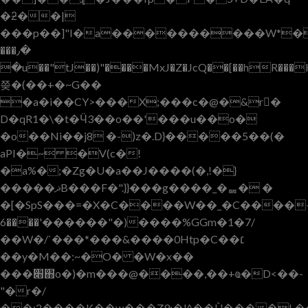
�ƻ��|
���p��]"I�a����������W*�>�U���!Y���Tje�׵��@*�
���٫�
�u��"tJ��)"����MxJ�Z�JcQ��[��hR���
쯪�(��+�~G��
�a�i��CY>���X;���c�@�&r�
D�qR1�\�t�Ӵ3��o��'���u��o�
�o��Ni��j8 �-)z�.D}�����5��(�
aPI�~ �V(c�!
�a%�;�Zg�U�a��J����(�,!�}
�����ޛB���F�".}}���g����_�ퟤ� �
�[�SpS���=�X�C����W��_�C����۽�6�-
����6'������"�)����%GGm�1�7/
��W�/`���*���&�͏���0Htp�C��׆
��y�M��:~�O� �W�x��
���׋֋o�)�m���@����,��+ҩ�D<��-
"�r�/
��;2����K��w���Z9;�l^��Ù����L��