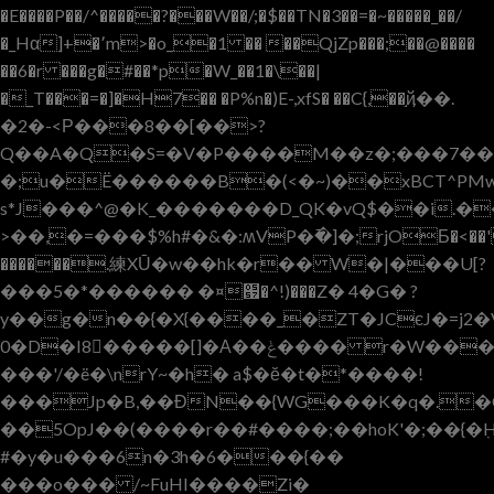
�E����P��/^�����?���W��/;�$��TN�3��=�~�����_��/
�_Hα]+�՚m>�o_�1 �� ��QjZp���;��@����
��6�r ���g�#��*p�W_��1�\��|
�_T���=�]�H7�� �P%n�)E-,xfS� ��C{,��֣ҋ��.
�2�-<Р���8��[��>?
Q��A�Q�S=�V�P����M��z�;���7��Z
�;u�Ë������B�(<�~)��xBCT^PM
s*J���^@�K_�������D_QK�vQ$��i.�
>��,�=���$%h#�&�:ʍVP�߫�]�;rjOƂ�<��'
������.練XŪ�w��hk�r�� W�|���U[?
���5�*������ �¤՗�^!)���Z� 4�G� ?
y��g�n��{�X{����_�ZT�JCєJ�=j2
0�D�I8�����[]�А��ݟ���� r�W���G���_0�>�,m���>����(��I��ڇ_���7����a`=���Ι��M���V�{7�����U�������☬\|
���'/�ë�\nrY~�h� a$�ĕ�t�*����!
���Jp�B,��ƉN��{WG���K�q�.�
��5OpJ��(����r��#����;��hoK'�;��{�ٜH����_���7�w_q܊o҇���o�
#�y�u���6n�3h�6���{��
���o��� /~FuHI����Zi�