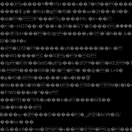
���)a����٩��JӋ+���v��7�t9�������C
����$`g�-�Kdz�g�R]�;���ae�2t��;�3��:
�ɵɭ�� 3I*���!y����Ms`�h>��
��~HO7��\�*��+�,M��ǜϓ�D���K,ۭ����*
��0bH����B/@\�����y�\�ݴ�h��˲&���}il��)z�`�;����.�`�)������N*�x4K�i�<���>�$�����*���
Ш�3�#�x
�6�U7Z������,�yR������]��(<�
��W1����C��03y�#�0/
�J{p�h'��0xtG�pp��k�2O*9���KE2
i�.R����l5R�]�;� ��`��@�� L+8�
�g�K)�,KY��n�.��\i�o�{��㺒
�hb���5�W����bh��.SB�� W�(�{��ֱ��Đ��Ћ�b��a�ۨ
�F!W1���d�"��o*
���1��"6%�a���b�a����Ӹ$��
3o��N���η}
�j���q>�]���D������ݭ[5�AcW�2(/
���m.� ��
�/&��z9��=m�5s�s���i �Ug���