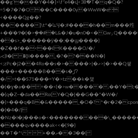
��g`���Y�4�]>\f³e4�վ<38�T�q�Q�?
=5�7�7�O��C����0y�WwW�e
<����Qg��?
������]\t^�ևӋ�;#����h��m���夝
+��͗�9�{�>ܷ��#�L&�J�u�n0�<�GwۏQ����t;_
��s>_������ӱ��;��ϣ����}
�Ζ��f��<��έK����O/�/
ޅc}l�{ֽ �ǭi����_�?�?���N�}
<;zPc�j2��4Ro��s�>����>|�ޜ>|�>��Q쇟
���+�����B���s�ڑ?̎
�/>t��S71���=Y�>tz��k�첓
�{�ɣ�a��=��<{�>w�����.��Y�l;
�{q�Z~�da��Ro(Y�Q�|��G��"�W�/
�}>���q�B�&�����_�O�?^�r�2�cpom
�}�4�/|
�Nz�l�j���o�<����������\_�������
����qv����ak<<�{9�}
��T�^\+��ލ��3��ɭ