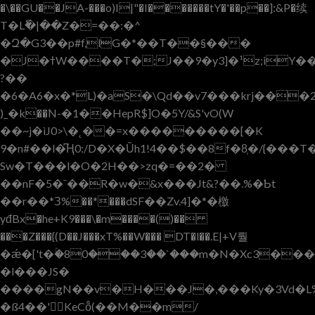
�\��GU��JA-���o)I|"�I�������tY�'��p��]:&P�续
T�Lٗ�|��Z�=��:�^
�Զ�G3��p#f,lG�*��T��§���
�J�ߙW����T�;J��9�y3]�¹z;iY��'��7�KT�:e[t���/C,
?��
�6�A6�x�*L)�aS�\Qd��v7���krj���
)_�k��ۧN-�1��HepR$]O�5Y/&S'vO(W
��~j�ìJ0>\�˛��=x���������[�K
9�n#��l�͆Ң0:/D�X�Ȕh1!4��$��8f�8̜�/{���
Sw�T���l�O�2H��>zq�=��2�
��nF�5�ˉ��R�w�&x���Jt&?��.%�Ƅt
�
�r��*З%��*���dSF��Zv.4]�*�檄
yđBx�he+K9���\�m����()��
���Z���{(D��J���xT%��W��� DT�l��.E|+V뤌
�ǽ�['t�ۚ�80���3��`���m�N�Xc3���t
�l���JS�
����gN��v�H���J�,���Ky�3Vd�
�ß4��'KeCȭ(��M��m/