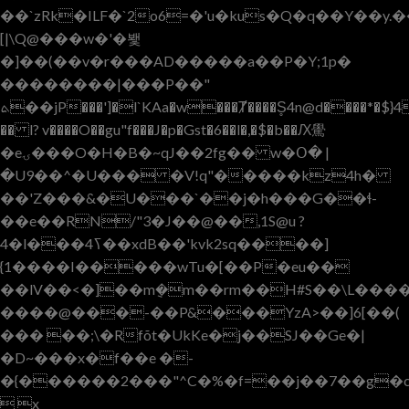
��`zRk�ILF�`2o6=�'u�kus�Q�q��Y��y.���R
[|\Q@���w�'�뵃
�]��(��v�r���AD����
�a��P�Y;1p�
��������|���P��"
ܬ��jP���']�l`KAa�w���Ⱦ����S̥4n@d����*�$}4źo
�� l? v����O��gu"f���J�p�Gst
�6��l�,�$�b��Ԕ䮸
�eۍ���O�H�B�~qJ��2fg�� w�Օ� |
�U9��^�U��� �V!q"�����kz4h�
��'Z���&�U���`��j�h���G��ɬ-
��e��RN/"3�J��@��,1S@u ?
4�l���4ߖ��xdB��'kvk2sq����]
{1����I�����wTu�[��P�eu��
��lV��<�]��m݈�m��rm��H#S��\L���
����@���-��P&���YzA>��]6[��(
��� ��;\�Rfõt�UkKe�j��SJ��Ge�|
�D~���x�f��e �-
�{������2���"^C�%�f=��j��7��g�c
 x