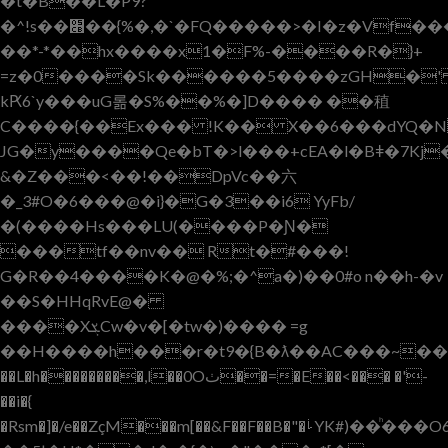
�t�B��L�P9?
�^!s��׋��{%�,�`�FQ�����>�I�z�Vf�����f��[�h���2
��*-*��hx����x1�F%-����R�}+
=z�0����Sk������5����zGH�' 
kԖ6`y���uG롦�S%��%�]D���� ��稙
C����{��Ex��� !K�� X��6���dYQ�
JG�y����Qe�bT�>l���+cEA�l�Bǂ�7Kj
&�Z���<��!��DpVc��六
� _3#O�6���@�i}�G�3��i6 YyFb/
�(����Hs���LU(����P�Ɲ�
���tf��nv�� Rt�#���!
G�R��4����K�@�%;�^a�)��0#o n��h-�v
��S�HHqRvE@�
����XܮCw�v�[�tw�)���� =g
��H����h���r�t9�{B�ƛ��AC���~��
��L�h���������,l��0Oٺ��=�E��<��� �'-
��i�{
�Rsm�]�/e��ZçM���m[��&F��F��B�"�ࡽYK#)��ͪ���O6�Z3�S:�� 9��d��Z[���8p��V2���h