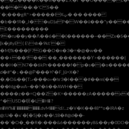
�����:�'C 5��
`�;���gR^>����֧�lXټ� �� ����
�b��!R�_J��uD)aP�W��ü���"y���
E���������
9�ru��y��Λ��6��(������~��Zx�S�
{k�j#yE ( E\чh�9kt`�
�M}%���{F7G��O�n�3�=�@�w��
��+��9�� ��_�������Υ>������|
��H�N7��6kPr�����f�p�s�j�o����
d�#"�ۀ��@Р���ᡞ�F_|ü=X�?
�,�D&��{T:ޢ���o»�hr3�I���#��m(��
��htg�wA~��?�6��AWH��
����z��=Q��Zְ�K=�����zA�����x�
^�U5D�暝�L�H� ?
n�W%�`��������.dvM��d؊z�V�K��48**o�iRA�z
@:U� �x`�[�5j�z��\18�#@d��-
��¯�O�_��R�:���&6������y8&��y�0DO�