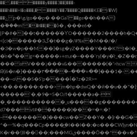
�� .��� �����y����3��}���-
���h���H�o���,�����Y��7����Q�����KE�/�W}
��ݻ p�\g/go��p� ��GaῚ ��ge��h��A}
�۟���m? ��ɍ��|��͎ό�ۏ���e6�
|P�#�]��t�����͗�ƳO������2����h�Q������h���g_�'Vؙ\~y~�R�8��ݛg¥w�X8�xw��5�ώ}W����
<{ci������ڱ3�t��g�/#%x�M��/�/
�3�w�p��M��]�sg�yZ����Y���K?t�I�_
�ͮn�݇ׯ��g=�����»+m,e�~���`ry{�y�̑r_�Z��ry��g�w��f�w�i�\_t�m�􏂎ӱ>Y�u_y�ƫ
��� oV���ݙ���v&�������{�'>hcw`G��k��{�,T_�"vo98��>:���� C�v_m�`_~~}
Թ}6�n�]����۳����ۗ~���+��]���1�-.�
��~o\��S�S'p����Í�?z�2R>=
<��.�����:���>m�hp�dwQ�'�ӣ��u�,�"
�����`�,�9�=5�O/f�����a�-
�˻�����������_u�����g���������&Q�ޫϽ$Z>
d7���vt#������}���=�=.�?
~�������]���cw��Z��Y�܇�]r��G�-
^�ޟ%�q���Cp����ܿ�͟I��l��;�o���CW}yn�N�I����8�?
K�r��!}8����;���MGڧ����Õ��^��x�^��f����h�(��F�������qr9ԯ>����C�O����i�(����+��8{c<��@�ՠ���]9�qzP�κCsb��}