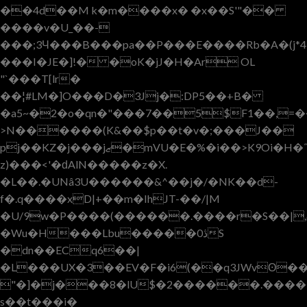
��4d��M k�m����x� �x��S'"
��
����v�U_��-
���;3Ч���B���pa��P���E����Rb�A�(j*
���I�JE�]!� �oK�jJ�H�Ar OL
"`���T[lr�
��¦#LM�]O���D�3Jj�:DP5��+B�
�a5~�2�o�qn�"���7��5$F1��,=�
>N������(K&��$p��t�v�;���J��
pj��KZ�j���jޒ�mVU�E�%�i��>K9Oi�H�˝`JcL�v[�S��dq"lp
z)���<'�ԁAlN�����z�X.
�L��.�UNâ3U������&^��j�/�NK��d-
f�.q����xD|+��m�IhJT-��/|M
�U/9w�P����(������.����r�S��|,&�
�Wu�H���Lbu�����0ڎS
�dn��ECq6��|
�L���UX�3��EV�F�i6(��q3JWvʘ��
"�]�j���8�lU$�2������.����
s��t���i�