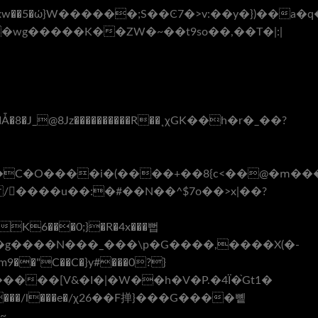
�J_@8Jz����������R��˛χGK��h�r�_��?
��X���#��͜�`v�S�G��x8x4݅��B{�G��P{C�����X�$���y�����í�1��[�,d[e�ܯWK6���0;}�R
�4x���뻡
~