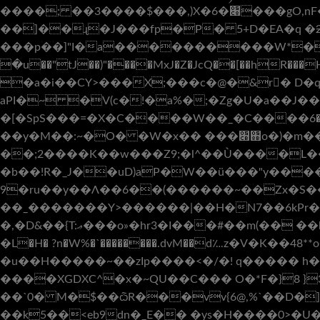
����; ��3����$���,)X�6�׈���gO,nF��9���m�s��H���t���:�:dG!z��堀�m޽��3r�ī�[Z$M���I0iw�g�
��]��ɻ�J���fp�P� 5+D�EA�q �
���p��]"I�a����������W*�>�U���!Y���Tje�׵��@*��B�
�u��"tJ��)"����MxJ�Z�JcQ��[��hR���
�a�i��CY>���X;���c�@�&r� D�q
aPI�~ �V(c�!�a%�;�Zg�U�a��J����(�,!�}�����ޛB��
�[�SpS���=�X�C����W��_�C����۽�6�-����6'������"�)����%GGm�1�7/��W�/`���*���&�͏���0Htp�C��׆
��y�M��:~�O� �W�x�� ���׋֋o�)�m���@����,��+ҩ�D<��-"�r�/
��;2����K��w���Z9;�l^��Ù����L����6
�b��!R�_J��uD)aP�W��ü���"y���
9�ru��y��Λ��6��(������~��Zx�S����
��_�������Υ>������|��H�N7��6kPr�����f�p�s
�,�D&��{T:ޢ���o»�hr3�I���#��m(�� ��htg�wA~��?�6��AWH�� ����z��=Q��Zְ�K=�����zA�����x�'�-^�U5D�暝
�L�H� ?n�W%�`��������.dvM��d؊z�V�K��48**
�u��H�����~��zIp����<�/�! q����� h�o�
����XGDXC^�x�~QU��C��� O�*F�}8 }
��`0� M�$��ѽR���vv{6@,%`��D�]
��k5��˂eb9dn�_E�� �ys�H����0>�U