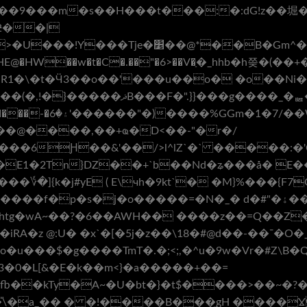
ƻ��|
Gm^�A+�۽���T:V�Q���b�` ���٫�
HE@�HW��w�t�C�.��"�6>��V�ַ�_hhb�h쯪�(��
R1�\�t�Ӵ3��o��'���u��o� �o��Ni��
�F�".}}���g����_�ퟤ� �
Ԩ��&'��/>l^lZ`�` �����:�'C 5�� `�;
�E1�2Tn}DZ��+`b��Nd�ʑ���å� 
؇�]{k�j#yE ( E\чh�9kt`� �M}%���{
�j�o�����=�N�_� d�#"�ۀ��@Р���ᡞ�F_|ü=X�?
o�iRA�z @:U� �x`�[�5j�z��\18�#@d��-��¯�O
u���$�g����TmT�.�;<;,�^u�9w�Vr�#
3�0�L[&�E�k��m<}�a�����+��=
fb��kTy�A~�U�bt�}�t$����>��~�?�
�̎\�a_�� � �!����B���̫gH ����Ɣ