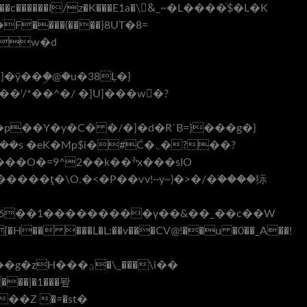
����(����}8UΤ�8=
ÿ��ۣ�@�u�38Ļ�}
��Y�y�C� �/�]�d�R`B=}���g�}
�Mp$i�#Ć�܆�?��?
�� ���L�L:��v���CV@!��u �0��_A��!
ؾ�\_���\i��
�Ζ �=�st�