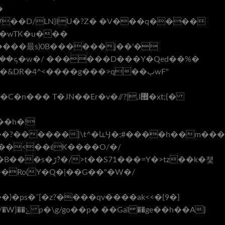
�
?�wTK�u���
X�&DR�4^<����g���>q��ٻwF"
T�JN��Er�v�//?|,I޿�xt;{�
��h�!
g��?������]\t^�ևӋ�;#����h��m���
��Ro(Y�Q�|��G��"�W�/
ps�ˇ[�z?����qv����ak<<�{9�}