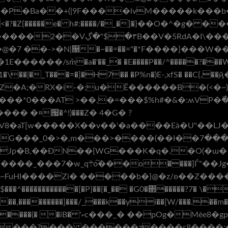
(|9F����lvM�����k���b�S��6���߈ݾ�N�@��
�?�Z{�����e� h#:����/�_�]�}��O�^�g� 
��->�N|૓�~��=��="�*F����]���W��B�RXR
������/sܶm�a�'��_� �E����P��/^�����?���W�
��1�\��|�_T���=�]�H7�� �P%n�)E-,xfS� ��C{
�A;�RX�i-�;u�Ë������B�(<�~)
*0���AT >��,�=���$%h#�&�:ʍVP�߫�]�;
� �¤՗�^!)���Z� 4�G� ?
�V8�aT[w�����X��v��'�a����Eà�U"��L
�Jp�B,��ƉN��{WG���K�q�.�O(�ɯ�
���]Ѓ"��Jg���]�%��_�\ܿx�
~FuHI����Zi� �����b�}@�z/ʚ��Z���
��,���������]���/_���k��yi��[W/���.��m
� ��pOg�Mѐe8�gp��N��?