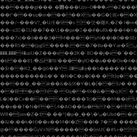
������gI���ˎ�݋���Uzv~ޜ���0�Z�����^L��`#�����=�LMm�L`�R<�Pu涼
��l*���sq�m�����Xu��G�{:8(+��X�3eh��Vǻ1�:�ډa������WR�-�)���v�
���/~���V?_�U/E�S�s �덧�瞰K,�Z� ĩ�m�
��~x3�U��7��\1��pe���#�uRk���4�h�
���7x}��ӛ���3�M����yN��l�0��SEr
���R5��{pg5����;��7�Ba��Y.ӕ�Š ڢW�lѿ,p ��"�n�8�ua>u��˝�ro����k��M\��N
���,���4�ߘU�Z���e��2K�`8O��j�e�΅��C������rPN�6��К �*Ϟ�v���R� ,R�I��|M�?
�b���8ڪ�:1�l%'����ylO��a���Oe�4�@m0�O��'zk�<��zb��$�e a]��D�s7]+�YC�4�D�� L$'
�$r��K2_��@ӧ��Y-2�q�ϡ��h����'�F
���������&�'�`�N�C�p�{�� �lt}q� 
�����_��ǣ��&�&!X�Y�L�[��U� ��
��B�p�N�>0q��4X�&��q;K`� �
L�]��Cx������Γ���Tc|���M��bLU
��e��T�N�F�.4�AO��бa�bf��\{
WR�]϶m�Z�1�.��^|�p�_��\�\ޖ�Ubd�:�sv[s��X��2��X�sg�f۟Ӎ�G��I#@}��;Y8�=�)��cT�I�-�9���-.L#@�D#/
�&i�;��k�H)��x��M�l�Z��l� 7�� �
@�����ǦyV+%�������(mUC�#S+� 