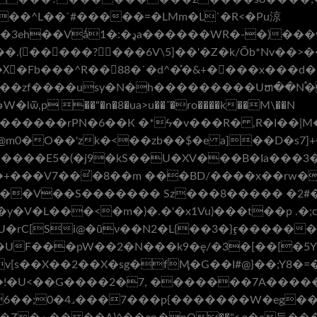
f���u�SI��W�b��Nĉ�\9�;�#��n�p�
�.(�����?���6V\5]��'�Z�k/Õb*Nv��>
Xٌ�Fb���^R��88�`�d^�̽�&+����x���d�
��zf����usy�N�h���������Uຫ��N֠�A
������E5�(�j9�kS��U�XV���B�Ia���
��+���V7��̓�8��m ���BD/����x��rw
��V��S������� Sz���8����� �2#�
y�V�L���<�m�)�.�'�x1Vu)���t��p .
�rC[Si@�ũν��N2�L{��3�}ӻ�����
�UF���pW��2�N���k9�ę/�3�[��[�5
���!�U<��G����2�7, �������7A���
6��;0�4˼���7���p{�������W�eg�