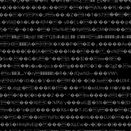
���eva��7;-
��;�Z�H�T�Sە���:7U�aW���Yb�;�\Uڶ�c%
�>�� w%4�9pY&�CM�Wd�� s}��+݋$Â EH�M �bX
��g$�p@! B�"Q$s�s�@},��-|0��4I]q��e����q�v�o�
�"P�����[��{A�Q���N����� _�v%|�
So�,��G�U�^��j5 ��$[��me�B�
o/��{�᎕Y�ryֿ�����ƅ�R�/�JQwN2ޞ���VW\
�n�L0t4 H��<���?
�%���X(rC�?kԖ6`y���uG롦�S%��%�]
N
m�&�*e�@E���:��X&+��T-JG�y����Qe
i}�G�3��i6 YyFb/�(����Hs���LU(��
� ����XܮCw�v�[�tw�)���� =g