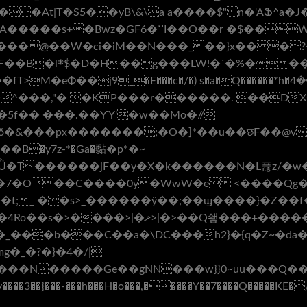
�At|T�S5��yB\&\a a����$" n�'AՖ^a�J
W��D/LN}lU�?Z� �V���q����
x;����@��W�ci�iM��N���_��}x�� �
������j��'�
c�/�) s�a�Q������*h�ܟ���4�w�/ ������D���Y�Qed��%�
��G'��_����^���,"� �KP���r������. ��D
�5f�� ���.��ƳY'�w��Mo�//
��px�������;�O�]*��u��छF��@v�C�n��� 
�B�y7z-*�Ga�黏�p*�~
�Ǜ�T������jF��y�X�k������N�L퓮z/�w
=5�7�7�O��C����0y�WwW�e <����Q
�_���b���C��a�\DC���h2}�{q�Z~�da
�_�?�}�4�/|
�N�����Ge��gNN���w}}0~uu���Q���)�