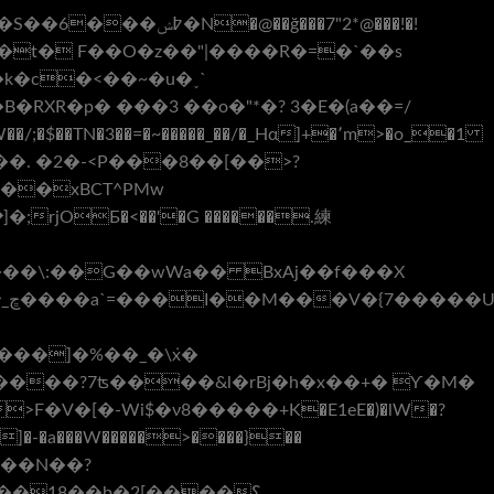
ğ���7"2*@���!�!
���t� F��O�z��"|����R�=�`��s
�p� ���3 ��o�"*�? 3 �E�(a��=/
�/;�$��TN�3��=�~�����_��/�_Hα]+�՚m>�o_�1
,��֣ҋ��. �2�-<Р���8��[��>?
��xBCT^PMw
rjOƂ�<��'�G ������.練
J���\:��G��wWa�� BxAj��f���X
����?7ʦ����&l�rBj�h�x��+� Ƴ�M�
�]�-�a���W�����>����}��