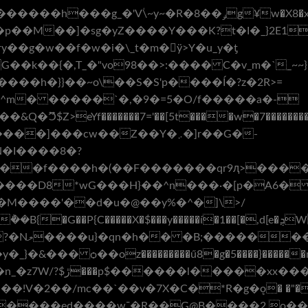
��;S��Ͼ7�>v:��y�})��a�q�:=!~����@||o���g�����@_I�՛΃ۙ\i��o>
���h�}}��~o\��S�S'p����Í�?z�2R>=
]^m� �����`�,�9�=5�O/f�����a�-
eYf�������7='��[5t����w�7��������Ǡ�8
���cw��Z��Y�܇�]r��G�-
}�M����'��d�u�@��y%�^�]\>/
���av��J
����Χ(�-
z�����ed����w¯�R��G@B����2 o��