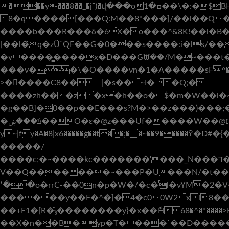
���y���8��_�jˉ)�վ���oߛ�1��\�:�$BHB�y��l�fF�I��'�ǀ4��9s���U2I~����g���i$|t�� ��c������I/z�K���E1a�\&ً_~�L����ֿ$�L�K
8�q����[���Q:M��8*���]/��l��Q���*
����b���R���δ�6X�o���^&8K!��l�B��$�M�?=҄
[��l�̃q�zȖ`QF��G�0���s����:i�ls/�
�v����͇����x�D���Gᙔ��/M�~���t��
���v��\�O����vn�1�A�����ѕF^�������p��}��EX5j�wWZ5�4l�n�����
>�����C8�� |�s��~I��Q;�
����zh���z�x�h��o�$�m�W��l�~y
�g��B]�0��p��E���s?M�>��z���)���;�GX�.�
�ݿ���ۻ��O�ɛ�@z���Uf�����W��@נ���֯��~׆���O{$������qx6�w���_ �ϧw���O�=9^2��k��ׯx���ѕІO
y~|fy�A�8|x6�����ģ��t��;��~��9�����ߐ�D#�{�Z�D��y��x�s2�N^~��Ir!_\�ޟ�<� n,�������ţ�\O.�<�܏P��ѵv!~y~)�>�/�ۧ����狋
�����/
����c;�~����kc�������'���_N���ד������������I�h������T�ɠw,~���6��1���������ү��&��_��c��W
V��Q���� ���~���P�U���N/�t��:
՚��o�rrC-��0n�p�W�/�c�l�vYM�2
������y��F�^�]�4�c00W2xi8���]��
��+F1�[R�ݹ�̏�������y}�x��ާH 68�^�*����>K�p�}_���r�xp�����=x|ym p<±��#�[`7m� ,�����|�1���뫞
��X�n��B�yp�T����`��Ɖ������