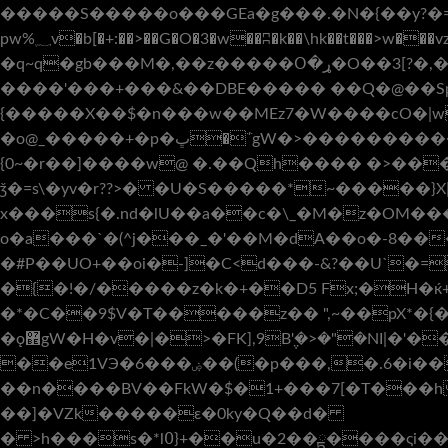
�����S�����o���GEa�g���.�N�{��y?�=;nߧG�fy ��_���\����/�FWG�����dp
pw%؁v�b[�+:��>��G�O�3�w��ʭ�k��\hk��t���>w���vz3�mKz���%�@vx /㲏w��ʾ�'z~�?^�//�%Q����Ы��§�����oh�;��������}� �r|<:k
�q~q�gb���M�,��z�����Օ�ړ�O��3[?�,�Wg�,!��?J�kI<�8�����=:%gt�!�_j�Q'8���tw}�5�9��\t��n���%l�}w�w��\|
����'���+���&��DBE����� ��Q�@��S
{�����Χ��$�n���w��MEz7�W����cO�|w1��D�=�v܉c�S��
�o@_�����+�p�ڀ�΅gW�>����������uz��5Dp�2}PW#t�p6�:��a{p�?���٧v.bv�������Ş83�@�+��e=p�H���]
{0~�r��]����w@ �.��Qh���� �>���D�� �:�9�ر�F=hGW��]�u�xW!����e��[4N��
ǯ�=s\�yv�r??>� �U�S�����*~�����}X|
x���s{�.nd�lU��a��c�\_�M�z�OM��
o�a���`�(^j���_�'��M�dA��o�-8�
�#P��UO+��oi�-]�C<d���-&?��U`�
�{�!�/�����z�k�+��D5 Fx;�H�ќ+I'�'��(
�*�C��9$V�T�����z�� ",~��pX*�{��ah��+�*�z��5�Tz�ߥ��
�ǫ޾gW�H�v�|�>�FK],9B݆'�>�"�NI|�'��C9^_�E������9 � �_-8J��V<�?�]�(D[�E����k��,�W�� b�+�
��e1VЭ�6���ۻ��(�p���,�.6�i����<|�����"T��m@]��^E�Cp��;�&�n�`����)+6�`6��{7�}0�
��n����BV��FkW�$�1+���7[�T���h
��]�VZk�����ԑ�0ky�Q��d�
� >h���s�*l߀}+��u�2��ྟ����ςi����m���G���1>��<��Ql���+yq�C.��O"���������^4I6���G�(4b�N���:��˳�I��?