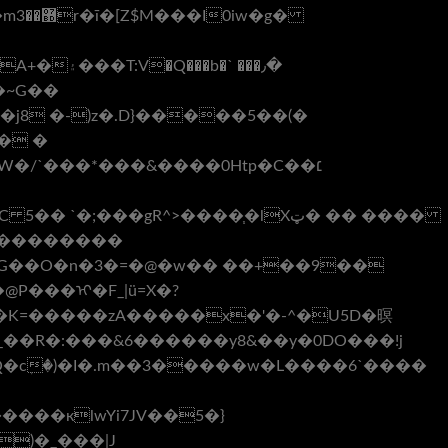
+�~G��
j8 �-)z�.D}�����5��(�
���gR^>����֧�lXټ� �� ����
E���������
F7G��O�n�3�=�@�w�� ��+��9��
�_��R�:���&6������y8&��y�0DO���!j
Z\B�Q�cٖ�)�I�.m��3�����w�L����6`����
����кlwYi7JV��5�}
)�_���|J