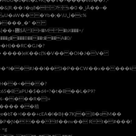
���=/
����g����B����t���A�0/
� ����)eK��c(%�Ѵ�� �OI�J�V�
D���� ��稙
�bT�>l���+cEA�l�Bǂ�7Kj�|8�oM��
��P�Ɲ� ���tf��nv�� Rt�#���!