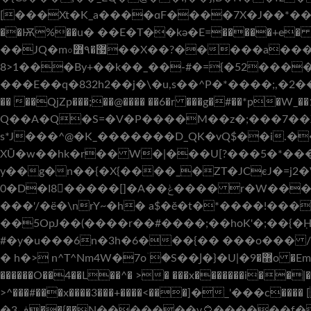
[���Xt�K_a����ɑF����7X�J��*���P�Ba��+
��Ѭ%��u� ��E�T��kә�E=�����+e� ˂
��JQ�m০޷�۹߻��X��?�����a�������2��V٣�$"�ڲB��V�5RdA�I\���k�c�<��~�u�˯`
8>1���By+��k��_��-#�={�52����@�7 
���E��q�832h2��j� \�u,s��^P�*����;,�2��1E
�� ��QjZp���;��@���� ��6�r ���g�#��*p�W_
Q��A�Q�S=�V�P����M��z�;���7��Z
s*J���^@�K_�������D_QK�vQ$��i.����
XŪ�w��hk�r�� W�|���U[?���5�*�����
y��g�n��{�X{����_�ZT�JCєJ�=j2
0�D�I8�����[]�А��ݟ���� r�W���G���_0�>�,m���>����(��I��ڇ_���7����a`=���Ι��M���V�{7�����U�������☬\|
���'/�ë�\nrY~�h� a$�ĕ�t�*����!��
��5OpJ��(����r��#����;��hoK'�;��{�ٜH����_���7�w_q܊o҇���o�
#�y�u���6n�3h�6���{�� ���o��� /
� h�> n^T^Nm4W�7oۤ�S��Ϳ�}�U|�޻�9o �Em$���^������������[�P}��{�_�� �G0�΂�����?7� \�>F�V�[�-Wi$�ν8�����+K�E1eE�)�lW�?
������O��4��L��^� >� ���x�������i��|�
>^���#���x����3���+����<���]�_'���c���� [����(� �iB� 'ކc���_
�ف3��{��N�������v۝������f����?��� ������z����s8����;��18��b�2[����؟