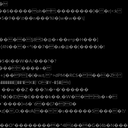
�S�i��W�A/���?�?
�a �������+�
�+:j��P[�(�wԯ ^>dPM�RCS� ���Z
���}]��'�K�}`O�Y~�$�{τ}
z[�,O;��rA(���s������5����?/