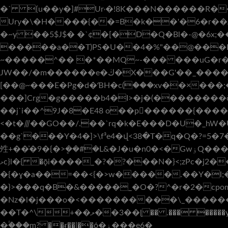
�` {u��y�]#Ur˒�!8K���N������R��
Ury�\�H����{��=B�k��'�6�r��A�����s+�Bwz�GF6�ߣߵ��O��r �$��
�~y ��5$J$� �`¢�[�D�Q�Bl�-@�6
�����a��T)PS�U��4�%"��@���F��B�l܍$�D�H��g���LW!�`�%������最s)0B
~�����^�� �*��MQ~-��� ���uG�r��fT>M�eΦ��j9_�E���
JW��/�m������e�ڬ�X�
[��@~���E�Pg�d�ƁH�c(۠���xv��×���;
���]Crg�g�����b4�I>�j�(��������ŏ�&�
�
�j`i��^9J�8�E48 o��p򪣾������{�����
<�t�⫻��GO��/.��`rq�k�Ε���D�U�_hW
��g`���Y�4�]>\f³e4�վ<38�T�q�Q�?
夝+��͗�9�{�>ܷ��#�L&�J�u�n0�<�GwۏQ����t;_ ��s>_������ӱ��;��ϣ����}�Ζ��f��<��έK����O/�/
ޅc}l�{ֽ �ǭi����_�?�?���N�}<;zPc�j2��4Ro��s�>����>|�ޜ>|�>��Q쇟���+�����B���s�ڑ?̎�/>t��S71���=Y�>tz��k�첓
�{�ɣ�a��=��<{�>w�����.��Y�l;
�}>���q�B�&�����_�O�?^�r�2�cpomg
�Nz�l�j���o�<����������\_�������
��T�^\+��ލ��3��ɭ �� .��� �����y����3��}���-���h���H�o���,�����Y��7����Q�����KE�/�W}��ݻ p�\g/go��p� ��GaῚ ��ge��h��A}
�۟���m? ��ɍ��|��͎ό�ۏ���e6�