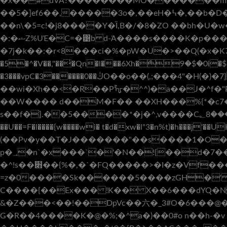
�x��#dVA?��������MͪO�������m�Z�ن����A)^��eϡ�nQ��"عq�a듍���MUU�b�e˩�Z+K[��V�>�
��5�]ef6��,�����3o�,��eH�߆�,��b�D��]��N��;�(��c��tP ��f�A%s��9{/�d��&|R.��:I�qƌ�7s�0 �ݪĂ��~�
��n\�5=c!�j8����Y�Ȉ,B�/�8�ZO ��bh�U�w����Y5PX�;;Pv
�:�ޝZ%UΈ�C=�͹b d-Ά����s����K�p���:�Vi6]{�h�L��4[M��-yB�] L���'��^���@����_�" �
�7j�k��:�r<8���ci�%�pW�U�>��Q(�x�K7j�^�=�1
�5�^�V��,"��̍�Qn�l���6Xh�ް9�$�0i�$h 
�3���vpC�3������0��ڭO��o��(,;���4"�H(�)�7}rӨ���]A�K�X��P��(E�ۊ�����Ae��H}��RC�GJ�?
��wi�Xh��<�R��Pᡀ�^^)�a��J�^f
��W���� d��M�F�� ��XH���%{*�c7�
s��f�].��5����*�j�^,v����C؂8�����<;:��s�a�nĵo:;k��g���P򅇇��~�gZ�,w�^I��#J��I��3�P��CW��x�����k1�1�E��Jͭ�8��auRS�3���s"_a'tP�&Dt�b�EM�X2���8v�M�$OF�ѨZ F��_P���|
��U��=F�l����{w����wi� t�d�xw�l"3�n%t)�h���j'��UH
(��Pv�y��T�J�������"��s����1�O�ηN&M�\tS�ܮ�˥/�re\�9F�}�-�[i�.lun
p�
؀�n`�x���`�'�N��!{��d�7���,dqĝ:�󁥤���K�F� ��="M�ʀ6Um� H�V��:65�B aPU�$�d4=?�t�B��L�P9?
�^!s��׋��{%�,�`�FQ�����>�I�z�Vf�����f��[�h���2 ��*-*��hx����x1�F%-����R�}+
=z�0����Sk������5����zGH�' 
C����{��Ex��� !K�� X��6���dYQ�
&�Z���<��!��DpVc��六� _3#O�6���@�
G�R��4����K�@�%;�^a�)��0#o n��h-�v ��S�HHqRvE@