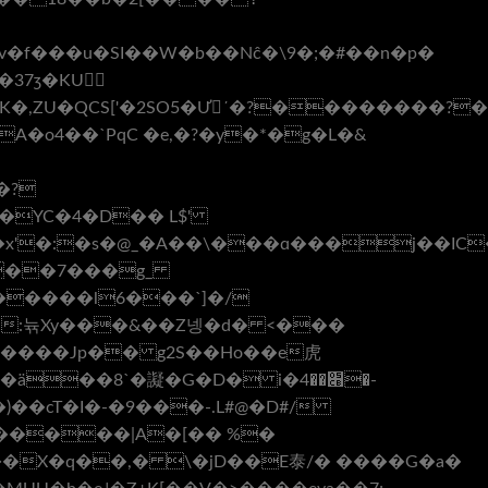
��37ʒ�KU
K�,ZU�QCS['�2SO5�Ư´�?��������?�
�o4��`PqC �e,�?�y�*�g�L�&
3�x'�:�s�@_�A��\���ɑ���j��I
���7���g_
����l6���`]�/
�;c:뉶Xy���&��Z넹�d� <���
�����Jp�� g2S��Ho��e⻁
Y�ä��
8`�譺�G�D� i�׋��4�-
������|A�[�� %�
��X
�q��,� \�jD��E泰/� ����G�a�