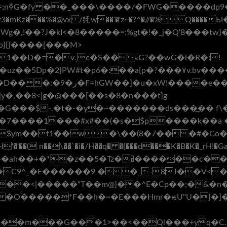
9�
p}{}����[���M>
«G?��wG�i�R�:!
�<^i��7��a�@��{����)�!
y�,��8<|g�@���[��s�8�n���t]g
�G���$-.�t�-�y�~�������ds���͟�� f\
��7����1���#x#��(�s�$p����k�
=$ym��f1��w�\��(8�7�� �#�Co
 n��\��`�i�/H��q� �{���d���K�B�K�_rH!�Ga���
����c�� ��w`��Z � ��?n�=�'������
�Oͩ�����*F��h�~�E���Hmr�ѥU"U�}�]�