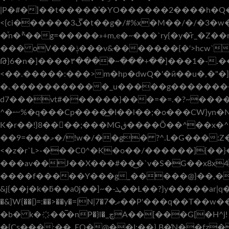
|P�#�]��t�����͗�ƳO������2����h�Q������h���g_�'Vؙ\~y~�R�8��ݛg¥w�X8�xw��5�ώ}W����
<{ci������ڱ3�t��g�/#%x�M��/�/�3�w�p��M��]�sg�yZ����Y���K?t�I�_}2E1�wg�����K��ZW�~��t9so��,��T�|:|
�ͮn�݇ׯ��g=�����»+m,e�~���`ry{�y�̑r_�Z��ry��g�w��f�w�i�\_t�m�􏂎ӱ>Y�u_y�ƫ
��� oV���ݙ���v&�������{�'>hcw`G��k��{�,T_�"vo98��>:���� C�v_m�`_~~}
Թ}6�n�]����۳����ۗ~���+��]���1�-.��
<��.�����:���>m�hp�dwQ�'�ӣ��u�,�"�
�˻�����������_u�����g���������&Q�ޫϽ$Z>
d7���vt#������}���=�=.�?~�������]
^�ޟ%�q���Cp����ܿ�͟I��l��;�o���CW}yn�N�I����8�?
K�r��!}8����;���MGڧ����Õ��^��x�^��f����h�(��F�������qr9ԯ>����C�O����i�(����+��8{c<��@�ՠ���]9�qzP�κCsb��}
��9=���މ�/!w�/��g� ?^.L�G���:Z����D8*wG���H}��^n���·�[p�A6� /����u��:�#��N��^$7o��>x|��?
<�z�r`L>-���C0^�K�o��/������]{��
����f�����Y���g_�����@}��,�?�Nލ����u}�qn�h�� �B;�������g����N���_���\p�G����,
&j{��j�k�ƃ��a0j��]~�-ܛ��Ƚ��?}y�����ar|q�y�_}�&��� ѻ��oz���������ű8�g�5����}������m9��"C��C�}y#���0?}
�&]W{��[)=:��>
��y�=|N|7�ދ�7��P'���q��T��w��n_�z7W/?$ڙ���p$������l�����xx�������[V&�I�|�W��h�V�P.�4Ï�֙Gt1�
�b� k�҉��̅�nP�}l�_ڇA��[���G[�H^j! ��!V�2��/mc��`��v�7X�C�*R�g�ܷo� �"����/l���e�/χ26��F掸}���G����뼽
�{Cs���;��_EQ�@��I;��},B�̓N��f