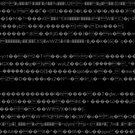
u`a��Ѓ�>{iFU���3�L��.V�I�ү���3�F
���r0��4^E#8����f����d�'W�C}�j=גw�d
����yb:��|�y�����|>�vDm���|
����^;8:�;�R:jG�� ��}���m���m]�
<�ݹ��k�{&[�`q��]��'/*��^�/ �]U]���w�?
>t���2�T>��u�:�<z�<����>��p
��g�Iy|�`wuLZ��G��'{ܻ�����_^���s �eK
��D5���������#d;�= �
���Ѡ���p{�H
�V����C��W9/X�N��]-
��W=Qb�'|�î:W7�u� .ƣ��O��g�zH���
A8����8�^���fA�<�u��ppo �����