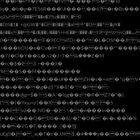
ㄇ��P�P!Y�P��fV�-��� S��To
iq�_�b�ƿ�7E56R���\#�����67�r�Bs����
q2ъFX���'��e�3%z�(��X_�0
�D)5�1�`+@GW�^�Ĝ�B���a^�D��^�pY�
0������F�9ECeTD<��^�L�OSf��Jq�
>���bOU�x�Cv�lE���$�����*"����
�7J�O�Y��&�,s2�J>T�ۭ&���Z�M
�n;�$�(3 >���)|�
%��S��M���d���l��
�'�P�_��J��s#���ZH�s�+m�^q�
��v��n��g�q5^X�8?�^��;-
����ʤp>$� 5�A`�iqg��z�R�Z7�"�)
(*;�{�Yxш+y'[��X��x���,��5
��ivd�� NȌ�~�]-\��e���m����
|+��c[���Q�DS�s�δ{/�]*�O�`�r�c��Ï�%
(���VG�F,����,-[��떥
uEg!I�j� _җ�T�c�,UK$.�#ۡ���y�����