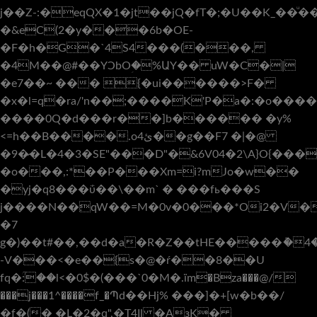
j��Z-:�eqQX�1�jt��jQ�fT�;�U��K_��ͧ�
�&eC(2�y���6b�OE-
�F�h�G�`4S4���(���,
�4M��@#��YƆbOؚ�%ԱY�� uW�C�|
�e7��~ ��� {�ui������>F�
�x�l=q�ra/'n��;����K'P�a�:�o���
����0Q�d���r��]b������ �y%
<=h��B����.oئ4��g��F7 �|�@
�9�̷�L�4�3�SE"���D"�&6V04�2\A}O{�
�o���,:*��P���Xm=i?mJo�w��
�yj�q8���ΰ��\��m` � ���fь���S
j����N��׃qW��=M�0v�0���*Oi2�V���N���C�����n��Y|
�7
g�)��t#��,��d�a�R�Z��tHE�����ު�4�
-V���<�e��{s�@�ŕ��8��U
fq�ؒ:��l<�0$�(���`0�M�.їm�Bza���@/
���j���1^����f_�Պd��Hj% ���]�+[w�b��/
�f�(� �L�2�q",�T4Il �AɜK�