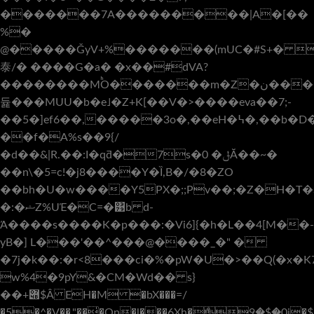
�������7A���������|A�[��
%�
@�����ǦyV+%�������(mUC�#S+� 
泰/� ����G�a� �x��#dVA?
��������MͪO�������m�Z�ن����A)^��eϡ�nQ��"عq�a
듍���MUU�b�e˩�Z+K[��V�>����eva��7;-
��5�]ef6��,�����3o�,��eH�߆�,��b�D��]��N��;�(��c��tP
��f�A%s��9{/
�d��&|R.��:I�qƌ�7s�0 �ݪĂ��~�
��n\�5=c!�j8����Y�Ȉ,B�/�8�ZO
��bh�U�w����Y5PX�;;Pv��;�Z�H�T�Sە���:7U�aW���Yb�;�\Uڶ�
�:�ޝZ%UΈ�C=�͹b d-
Ά����s����K�p���:�Vi6]{�h�L��4[M��-
yB�] L���'��^���@����_�" �
�7j�k��:�r<8���ci�%�pW�U�>��Q(�x�K
w%4�9pY&�CM�Wd�� s}
��+݋$Â EH�M �bX���=/
�5�^�V��,"��̍�Qn�l���6Xh�ް9�$�0i