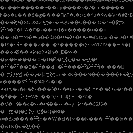
��¯�O�_��R�:���&6������y8&��y�0DO
�u��H�����~��zIp����<�/�! q�����
h�o�u���$�g����TmT�.�;<;,�^u�9w�Vr
����XGDXC^�x�~QU��C��� O�*F�}8
}3�0�L[&�E�k��m<}�a�����+��=
��`0� M�$��ѽR���vv{6@,%`��D�]f
�t$����>��~�?�����кlwYi7JV��5�}
��k5��˂eb9dn�_E��
�ys�H����0>�U�̎\�a_�� � �!
����B���̫gH ����Ɣ)�_���|J
�` {u��y�]#Ur˒�!8K���N������R��
a����$" n�'AՖ^a�J�
Ury�\�H����{��=B�k��'�6�r��A����
�$��W��D/LN}lU�?Z�
�V���q���� �~y ��5$J$�
�`¢�[�D�Q�Bl�-
@�6x;����@��W�ci�iM��N���_��}x�
�wTK�u���