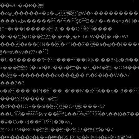
��wG�i�R�:!
�o@_�����+�p�ڀ�΅gW�>����������uz��5Dp�2}PW#t�p6�:��a{p�?
���٧v.bv�������Ş83�@�+��e=p�H���]
{0~�r��]����w@ �.��Qh����
�>���D�� �:�9�ر�F=hGW��]�u�xW!
����e��[4N���<^i��7��a�@��{����
ǯ�=s\�yv�r??>�
�U�S�����*~�����}X|y�,��8<|g�@��
x���s{�.nd�lU��a��c�\_�M�z�OM���
�y�~�������ds���͟�� f\�S�i��W�A/
���?�?
o�a���`�(^j���_�'��M�dA��o�-8��
�������+�
�#P��UO+��oi�-]�C<d���-&?
��U`�=$ym��f1��w�\��(8�7
�#�Co�+:j��P[�(�wԯ
^>dPM�RCS� ���Z �{�!�/
�����z�k�+��D5 Fx;�H�ќ+I'�'��(