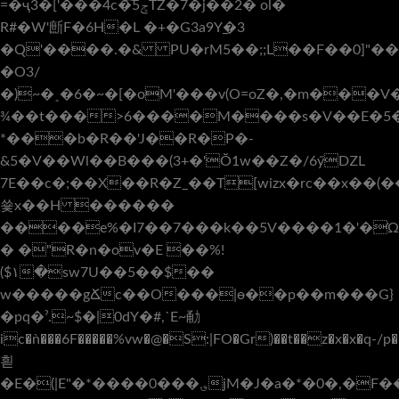
=�ҷ3�['� ��4c�͠ݮ5TZ�7�j��2� ol�
R#�W'㫂F�6H�L �+�G3a9Y͇�3
�O3/
�)~�˰�6�~�[�oM'���v(O=oZ�,�m���V
¾��t���>6����M����s�V��E�5�
*���b�R��'J��R�P�-
&5�V��Wl��B���(3+�'Ŏ1w��Z�/6ӳǱL
7E��c�;��X��R�Z_��T[wizx�rc��x��(
쑟x��H ������
����e%�I7��7���k��5V����1�'�
� �"R�n�ov�E ��%!
($۱�sw7U��5��$��
w�����gՃc��O���|ɵ��p��m���G}
�pq�ˀ.~$�|0dY�#,`E~勈
ic�ǹ���6F�����%vw�@�S:|FO�Gr)��t��z�x�x
�q-/p�udn7�f
흳
�E�(|E"�*����0���؈jM�J�a�*�0�,�F��CցS/N���d�0J�M���b�j����|