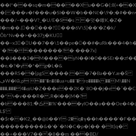
��l*���sq�m�����Xu��G�{:8(+��X�3eh��V
�)���v�f���u�SI��W�b��Nĉ�\9�;�#��n
���/~���V?_�U/E�S�s �덧�瞰K,�Z�
ĩ�m��.(�����?���6V\5]��'�Z�k/
Õb*Nv��>��37ʒ�KU
��~x3�U��7��\1��pe���#�uRk���4�h�X
´�?��������?� ���7x}
��ӛ���3�M����yN��l�0��SEr��zf�
�e,�?�y�*�g�L�&
���R5��{pg5����;��7�Ba��Y.ӕ�Š
ڢW�lѿ,p ��"�n�8�ua>u��˝�ro����k��M\��N
���,���4�ߘU�Z���e��2K�`8O��j�e�΅��C������rPN�6��К
�*Ϟ�v���R� ,R�I��|M�?
�b���8ڪ�:1�l%'����ylO��a���Oe�4�@m0�O��'zk�<��zb��$�e a]��D�s7]+�YC�4�D��
L$'
�$r��K2_��@ӧ��Y-2�q�ϡ��h����'�F
���������&�'�`�N�C�p�{�� �lt}q�
��+���V7��̓�8��m ���BD/