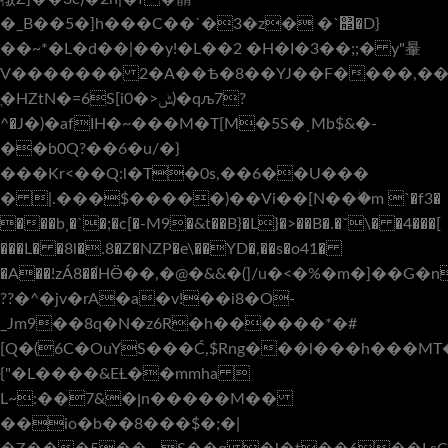
�_B��5�]h���C��`�3�z� �`΢�D}
��~*�L�d��|��y!�L��2 �H�I�3��;;� y"䡞
V������� 2�A��Ѣ�8��YJ��F����,���
ֱ�HZtN�=6S[i0�>ݰ)�qљ7?
^�J�)�afIH�~���M�T[M�5S�ˏMb$&�-
��b0Q?��6�u/�}
���Kr<��Q:l�T�0s,��6��U���
� |.���$�����)��Vi��[N��ؗ�m `�f3�
���bˌ�`�;�c[�-M9�&t��B}�L}�>��B�.�ˇ\� �4���[
���L� �8l�.8�Z�NZP�e\��YD�,��s�o41�
�A��!zÁ8��֙HӪ��,�@�&&�(]/u�<�%�m�]��G�
??�^�jv�rA�a�v!��i8�O-
_Jm9��8q�N�z6R�h������*�#
[Q�(6C�OuYS���Ć,$Rng���l���h���MT�
{"�L����&EȽ��mmha 
L~:��7&�ןn�����M��
��io�b��8���$�;�|