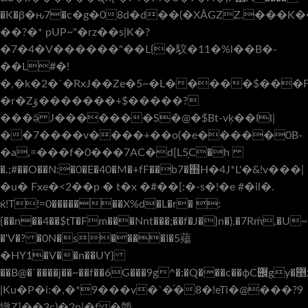
�K�β�ԋ7�c�g�08d�d��(�XĀGZZ.���K
��?�* pUP~"�rz��s|K�?
�7�4�V������"��L{�馼�11�%l��B�-
��L#�!
�,�k�2�`�RxJ��Ze�5~�L�����$���
�r�Zۆ�������+$�����?
���ӛ J�������S�@�$Bt-vķ��Il|
��7����v����+��o(�e�����0B-
�a,=���f�0���7AC�d[L5֥C�h
�.;#��O��N:�0�E�40�M�+fF��b7�֋H�4J*L'�&!v���|
�u� Fxe�<2��p � t�x �#��[:�-s�!�e #�il�.
ќ!T!=0�������X%d�L�r� :
{��n��4��$tT�Fm���Nnt���;��f�J�}n�).�7Rḿ,�U
�'V�? �0N�s����I�5薚
�HY1�V��n��UY}
��B@�`����j��~��f��6G���9g^�:�Q���c��фC݌gy�޵z�z`�T��X?
|Ku�P�i:�,�*9���v�`�֜�8�!eTi
�@���?9
犜Z]��3c)�2n|�f �䯚