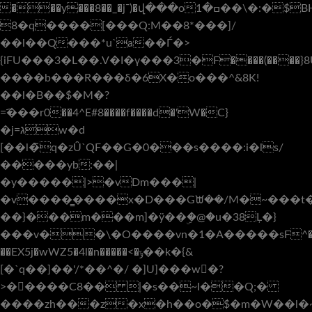
���y���8��_�jˉ)�վ���oߛ�1��\�:�$BHB�y��l�fF�I��'�ǀ4��9s���U2I~����g���i$|t�� ��c������I/z�K���E1a�\&ً_~�L����ֿ$�L�K
8�q����[���Q:M��8*���]/
��l��Q���*u`a��Ѓ�>
{iFU���3�L��.V�I�ү���3�F����(����}8
����b���R���δ�6X�o���^&8K!
��l�B��$�M�?
=҄���r0��4^E#8����f����d�'W�C}
�j=גw�d
[��l�̃q�zȖ`QF��G�0���s����:i�ls/
�����yb:��|
�y�����|>�vDm���|
�v����͇����x�D���Gᙔ��/M�~���t�
��}���m���m]�ÿ��ۣ�@�u�38Ļ�}
���v��\�O����vn�1�A�����ѕF^���
��EX5j�wWZ5�4l�n�����<�ݹ��k�{&
[�`q��]��'/*��^�/ �]U]���w�?
>�����C8�� |�s��~I��Q;�
����zh���z�x�h��o�$�m�W��l�