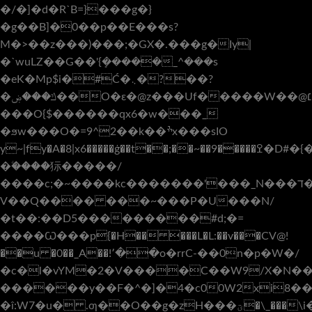
�/�]�d�R`B=}���g�}
�g��B]�0��p��E���s?
M�>��z���)���;�GX�.���g�Iy|
�`wuLZ��G��'{ܻ�����_^���s
�eK�Mp$i�#Ć�܆�?��?
�ݿ���ۻ��O�ɛ�@z���Uf�����W��@נ���֯��~׆
���O{$������qx6�w���_
�ϧw���O�=9^2��k��ׯx���ѕІO
y~|fy�A�8|x6�����ģ��t��;��~��9�����ߐ�D#�{�Z�D��y��x�s2�N^~��Ir!_\�ޟ�<� n,�������ţ�\O.�<�܏P��ѵv!~y~)�>�/
�ۧ����狋�����/
����c;�~����kc�������'���_N���ד������������I�h������T�ɠw,~���6��1���������ү��&��_��c��W
V��Q���� ���~���P�U���N/
�t��:��D5���������#d;�=
�
���Ѡ���p{�H�� ���L�L:��v���CV@!
��u �0��_A��!՚��o�rrC-��0n�p�W�/
�c�l�vYM�2�V����C��W9/X�N��]
������y��F�^�]�4�c00W2xi8��
�î:W7�u� .ƣ��O��g�zH���ؾ�\_���\i��