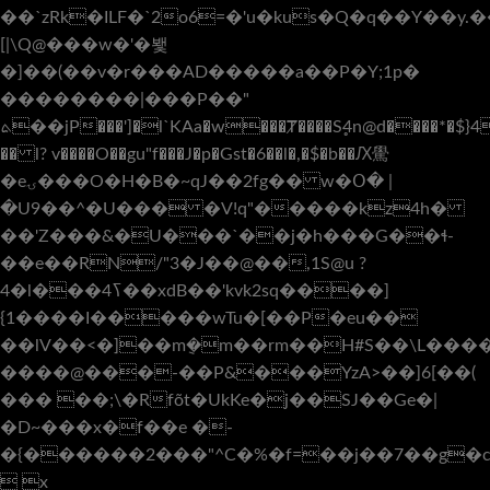
��`zRk�ILF�`2o6=�'u�kus�Q�q��Y��y.���R
[|\Q@���w�'�뵃
�]��(��v�r���AD����
�a��P�Y;1p�
��������|���P��"
ܬ��jP���']�l`KAa�w���Ⱦ����S̥4n@d����*�$}4źo
�� l? v����O��gu"f���J�p�Gst
�6��l�,�$�b��Ԕ䮸
�eۍ���O�H�B�~qJ��2fg�� w�Օ� |
�U9��^�U��� �V!q"�����kz4h�
��'Z���&�U���`��j�h���G��ɬ-
��e��RN/"3�J��@��,1S@u ?
4�l���4ߖ��xdB��'kvk2sq����]
{1����I�����wTu�[��P�eu��
��lV��<�]��m݈�m��rm��H#S��\L���
����@���-��P&���YzA>��]6[��(
��� ��;\�Rfõt�UkKe�j��SJ��Ge�|
�D~���x�f��e �-
�{������2���"^C�%�f=��j��7��g�c
 x