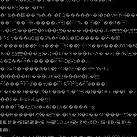
��="M�ʀ6Um� H�V��:65�B aPU�$�d4=?
�t�B��L�P9?
�^!s��׋��{%�,�`�FQ�����>�I�z�Vf�����f��[�h���2
��*-*��hx����x1�F%-����R�}+
=z�0����Sk������5����zGH�' 
kԖ6`y���uG롦�S%��%�]D���� ��稙
C����{��Ex��� !K�� X��6���dYQ�
JG�y����Qe�bT�>l���+cEA�l�Bǂ�7Kj
&�Z���<��!��DpVc��六
� _3#O�6���@�i}�G�3��i6 YyFb/
�(����Hs���LU(����P�Ɲ�
���tf��nv�� Rt�#���!
G�R��4����K�@�%;�^a�)��0#o n��h-�v
��S�HHqRvE@�
����XܮCw�v�[�tw�)���� =g
��H����h���r�t9�{B�ƛ��AC���~��
��L�h���������,l��0Oٺ��=�E��<��� �'-
��i�{