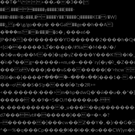
��T�^\+��ލ��3��ɭ
�� .��� �����y����3��}���-
���h���H�o���,�����Y��7����Q�����KE�/�W}
��ݻ p�\g/go��p� ��GaῚ ��ge��h��A}
�۟���m? ��ɍ��|��͎ό�ۏ���e6�
|P�#�]��t�����͗�ƳO������2����h�Q������h���g_�'Vؙ\~y~�R�8��ݛg¥w�X8�xw��5�ώ}W����
<{ci������ڱ3�t��g�/#%x�M��/�/
�3�w�p��M��]�sg�yZ����Y���K?t�I�_
�ͮn�݇ׯ��g=�����»+m,e�~���`ry{�y�̑r_�Z��ry��g�w��f�w�i�\_t�m�􏂎ӱ>Y�u_y�ƫ
��� oV���ݙ���v&�������{�'>hcw`G��k��{�,T_�"vo98��>:���� C�v_m�`_~~}
Թ}6�n�]����۳����ۗ~���+��]���1�-.�
��~o\��S�S'p����Í�?z�2R>=
<��.�����:���>m�hp�dwQ�'�ӣ��u�,�"
�����`�,�9�=5�O/f�����a�-
�˻�����������_u�����g���������&Q�ޫϽ$Z>
d7���vt#������}���=�=.�?
~�������]���cw��Z��Y�܇�]r��G�-
^�ޟ%�q���Cp����ܿ�͟I��l��;�o���CW}yn�N�I����8�?