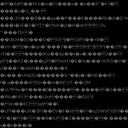
��4d��M k�m����x� �x��S'"
��
����v�U_��-
���;3Ч���B���pa��P���E����Rb�A�(j*
���I�JE�]!� �oK�jJ�H�Ar OL
"`���T[lr�
��¦#LM�]O���D�3Jj�:DP5��+B�
�a5~�2�o�qn�"���7��5$F1��,=�
>N������(K&��$p��t�v�;���J��
pj��KZ�j���jޒ�mVU�E�%�i��>K9Oi�H�˝`JcL�v[�S��dq"lp
z)���<'�ԁAlN�����z�X.
�L��.�UNâ3U������&^��j�/�NK��d-
f�.q����xD|+��m�IhJT-��/|M
�U/9w�P����(������.����r�S��|,&�
�Wu�H���Lbu�����0ڎS
�dn��ECq6��|
�L���UX�3��EV�F�i6(��q3JWvʘ��
"�]�j���8�lU$�2������.����
s��t���i�