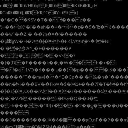
n��\��`�i�/H��q� �{���d���K�B�K�_rH!
�Ga������}]��'�K�}`O�Y~�$�{τ}
�*�C��9$V�T�����z��
",~��pX*�{��ah��+�*�z��5�Tz�ߥ������c��
��w`��Z � ��?n�=�'������
�ǫ޾gW�H�v�|�>�FK],9B݆'�>�"�NI|
�'��C9^_�E������9
� �_-8J��V<�?
�]�(D[�E����k��,�W�� b�+�
��e1VЭ�6���ۻ��(�p���,�.6�i����<|
�����"T��m@]��^E�Cp��;�&�n�`����)
��n����BV��FkW�$�1+���7[�T���h
�]�z[�,O;��rA(���s������5����
��]�VZk�����ԑ�0ky�Q��d�
� >h���s�*l߀}+��u�2��ྟ����ςi����m���G���1>��<��Ql���+yq�C.��O"���������^4I6���G�(4b�N���:��˳�I��?
����;
��3����$���,)X�6�׈���gO,nF��9���m�s��H���t���:�:dG!z��
堀�m޽��3r�ī�[Z$M���I0iw�g�