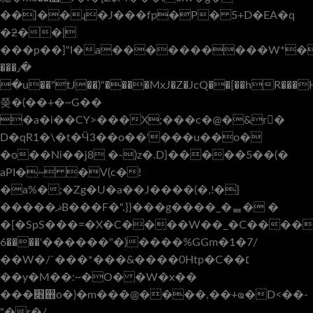
��]��ɻ�J���fp�P� 5+D�EA�q
�ƻ��|
���p��]"I�a����������W*�>�U���!Y���Tje�׵��@*�
���٫�
�u��"tJ��)"����MxJ�Z�JcQ��[��hR���
쯪�(��+�~G��
�a�i��CY>���X;���c�@�&r�
D�qR1�\�t�Ӵ3��o��'���u��o�
�o��Ni��j8 �-)z�.D}�����5��(�
aPI�~ �V(c�!
�a%�;�Zg�U�a��J����(�,!�}
�����ޛB���F�".}}���g����_�ퟤ� �
�[�SpS���=�X�C����W��_�C����۽�6�-
����6'������"�)����%GGm�1�7/
��W�/`���*���&�͏���0Htp�C��׆
��y�M��:~�O� �W�x��
���׋֋o�)�m���@����,��+ҩ�D<��-
"�r�/