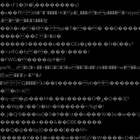
��+F1�[R�ݹ�̏�������y}
�x��ާH 68�^�*����>K�p�}_���r�xp�����=x|ym
,�����|�1���뫞
��X�n��B�yp�T����`��Ɖ����
������Ζ �=�st�
�����S�����o���GEa�g���.�N�{��y?
�=;nߧG�fy ��_���\����/
�FWG�����dp9�
pw%؁v�b[�+:��>��G�O�3�w��ʭ�k��\hk��t���>w���vz3�mKz���%�@vx /
㲏w��ʾ�'z~�?^�//
�%Q����Ы��§�����oh�;������
� �r|<:k
�q~q�gb���M�,��z�����Օ�ړ�O��3[?
�,�Wg�,!��?J�kI<�8�����=:%gt�!
�_j�Q'8���tw}�5�9��\t��n���%l�}w�w��\|
����'���+���&��DBE�����
��Q�@��Sp}{}����[���M>
{�����Χ��$�n���w��MEz7�W����cO�|w1��D�=�