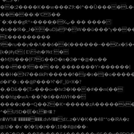
��;2����K��w���Z9;�l^��Ù����L��
�����:�'C 5��
`�;���gR^>����֧�lXټ� �� ����
�b��!R�_J��uD)aP�W��ü���"y���
E���������
9�ru��y��Λ��6��(������~��Zx�S�
{k�j#yE ( E\чh�9kt`�
�M}%���{F7G��O�n�3�=�@�w��
��+��9�� ��_�������Υ>������|
��H�N7��6kPr�����f�p�s�j�o����
d�#"�ۀ��@Р���ᡞ�F_|ü=X�?
�,�D&��{T:ޢ���o»�hr3�I���#��m(��
��htg�wA~��?�6��AWH��
����z��=Q��Zְ�K=�����zA�����x�
^�U5D�暝�L�H� ?
n�W%�`��������.dvM��d؊z�V�K��48**o�iRA�z
@:U� �x`�[�5j�z��\18�#@d��-