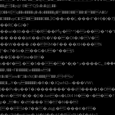
��g$�p@! B�"Q$s�s�@},��-
|0��4I]q��e����q�v�o�����g����B����t���A�0/
�3���vpC�3������0��ڭO��o��(,;���4"�H(�)�7}rӨ���]A�K�X��P��(E�ۊ�����Ae��H}
��RC�GJ�?
��wi�Xh��<�R��Pᡀ�^^)�a��J�^f�
�� ����)eK��c(%�Ѵ�� �OI�J�V�
��W���� d��M�F�� ��XH���%
{*�c7�So�,��G�U�^��j5
��$[��me�B�
s��f�].��5����*�j�^,v����C؂8�����<;:��s�a�nĵo:;k��g���P򅇇��~�gZ�,w�^I��#J��I��3�P��CW��x�����k1�1�E��Jͭ�8��auRS�3���s"_a'tP�&Dt�b�EM�X2���8v�M�$OF�ѨZ F��_P���|
��U��=F�l����{w����wi�
t�d�xw�l"3�n%t)�h���j'��UHo/
��{�᎕Y�ryֿ�����ƅ�R�/�JQwN2ޞ���VW\
(��Pv�y��T�J�������"��s����1�O�ηN&
�re\�9F�}�-�[i�.lun�n�L0t4 H��<���?
p�
؀�n`�x���`�'�N��!
{��d�7���,dqĝ:�󁥤���K�F�