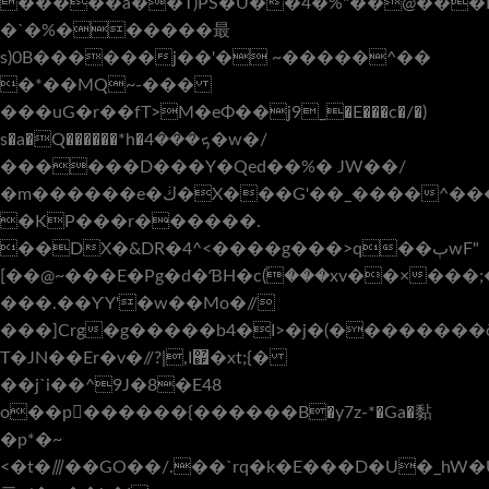
�����a��T)PS�U��4�%"��@���F��B�l܍$�D�H�
�`�%������最
s)0B������j��'� ~�����^��
�*��MQ~-���
���uG�r��fT>M�eΦ��j9_�E���c�/�)
s�a�Q������*h�ܟ���4�w�/
������D���Y�Qed��%� JW��/
�m������e�ڬ�X���G'��_����^���,"�
�KP���r������.
��D
X�&DR�4^<����g���>q��ٻwF"
[��@~���E�Pg�d�ƁH�c(۠���xv��×���;
���.��ƳY'�w��Mo�//
���]Crg�g�����b4�I>�j�(�������
T�JN��Er�v�//?|,I޿�xt;{�
�
�j`i��^9J�8�E48
o��p򪣾������{������B�y7z-*�Ga�黏
�p*�~
<�t�⫻��GO��/.��`rq�k�Ε���D�U�_hW