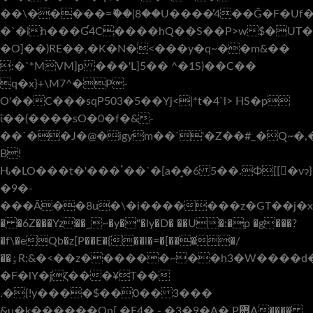
��\�����=ޮ��|8��U����̕4��Ĝ�F�Uf�
�`�ih���Ɠ4C����hQ��S��P>w$�UT�
�O]��)RE��,�K�N�<���y�q~��m&��
:�`*MVM]p ���'L]5�� ^�1S)��C��
q�x}+\M7^�P-
O'��C���sqP503�5��Yj<|*t�4`l> HS�p
ΐ��(����sO�0�f�&-
��`��J�@�igym��`'�Z��#_�Q~�
B!
Ԋ�LO���t�'���ٴ��`�[a�̘�6 5��.Φ[[�vɂ
}
�9�-
���Ã��8u�\�i�������z�GT��j�x�
� �6Z���Yz��_~�y�"�ly�D� ��U�:�p �g���?
�f\�eQb�z[P��E�{��l�=�[����/
��ٶR:&�<��z������~��h3�W����d�^�uy h3�\R
�F�lY�jζ���¥T��
.�{!y����$��0�� 3���
&u�k���
���Qn[ �F4�.-.�3�9�A�,P܎A����