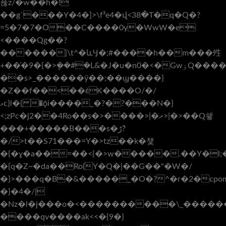
퓮z/�w��h�!
��g`���Y�4�]>\f³e4�վ<38�T�q�Q�?
=5�7�7�O��C����0y�WwW�e
<����Qg��?
������]\t^�ևӋ�;#����h��m���夝
+��͗�9�{�>ܷ��#�L&�J�u�n0�<�GwۏQ����t;_
��s>_������ӱ��;��ϣ����}
�Ζ��f��<��έK����O/�/
ޅc}l�{ֽ �ǭi����_�?�?���N�}
<;zPc�j2��4Ro��s�>����>|�ޜ>|�>��Q쇟
���+�����B���s�ڑ?̎
�/>t��S71���=Y�>tz��k�첓
�{�ɣ�a��=��<{�>w�����.��Y�l;
�{q�Z~�da��Ro(Y�Q�|��G��"�W�/
�}>���q�B�&�����_�O�?^�r�2�cpom
�}�4�/|
�Nz�l�j���o�<����������\_�������
����qv����ak<<�{9�}