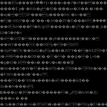
���)a����٩��JӋ+���v��7�t9�������C
����$`g�-�Kdz�g�R]�;���ae�2t��;�3��:
�ɵɭ�� 3I*���!y����Ms`�h>��
��~HO7��\�*��+�,M��ǜϓ�D���K,ۭ����*
��0bH����B/@\�����y�\�ݴ�h��˲&���}il��)z�`�;����.�`�)������N*�x4K�i�<���>�$�����*���
Ш�3�#�x
�6�U7Z������,�yR������]��(<�
��W1����C��03y�#�0/
�J{p�h'��0xtG�pp��k�2O*9���KE2
i�.R����l5R�]�;� ��`��@�� L+8�
�g�K)�,KY��n�.��\i�o�{��㺒
�hb���5�W����bh��.SB�� W�(�{��ֱ��Đ��Ћ�b��a�ۨ
�F!W1���d�"��o*
���1��"6%�a���b�a����Ӹ$��
3o��N���η}
�j���q>�]���D������ݭ[5�AcW�2(/
���m.� ��
�/&��z9��=m�5s�s���i �Ug���