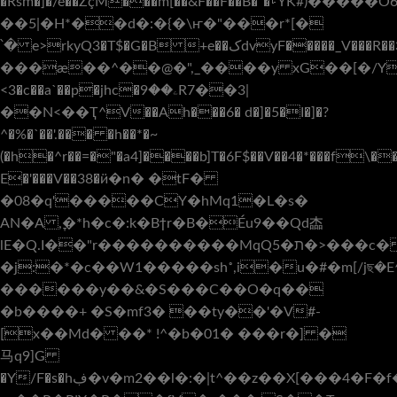
�Rsm�]�/e��ZçM���m[��&F��F��B�"�ࡽYK#)��ͪ���O6�Z3�S:�� 9��d��Z[���8p��V2���h
��5|�H*��d�:�{�\ҥ�"���r*[�
���æ��^��@�",_����y xG��[�/Y
<3�c��a`��p�jhc�ۦ��9R7��3|
��N<��Ҭ^V��Ah���6� d�]�5�I�]�?
^�%�`��'.��� �h��*�~
(�h�^r��=�"�a4]����b]T�6F$��V��4�*���f\�
E�'���V��38�ӥ�n� �tF�
�08�q'�����CY�hMq1�L�s�
AN�A ,̞�*h�c�:k�Bϯr�B�Éu9��Qd楍
lE�Q.I��"r����������MqQת�5�>���c� /
�j:�*�c��W1�����sh˚,i�u�#�m[/jছ�E^
������y��&�S���C��O�q��
�b����+ �S�mf3� ��ty��'�V#-
[x��Md� ��* !^�b�01� ���r�] �
马q9]G
�Y/F�s�hڣ�v�m2��l�:�|t^��z��X[���4�F�f�W��%�T��%��u<�f�bcm���kΪ(2"��ˬq��Ga�y��Y6�������