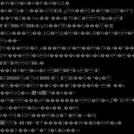
�W��h�V�P.�4Ï�֙Gt1�
�b� k�҉��̅�nP�}l�_ڇA��[���G[�H^j!
��!V�2��/mc��`��v�7X�C�*R�g�ܷo�
�"����/l���e�/χ26��F掸}���G����뼽
�{Cs���;��_EQ�@��I;��},B�̓N��f
o��~
[���Xt�K_a����ɑF����7X�J��*�
(|9F����lvM�����k���b�S��6���߈ݾ�N�@��ğ���7"2*@���
�!��Ѭ%��u�
��E�T��kә�E=�����+e� ˂�?
�Z{�����e� h#:����/�_�]�}��O�^�g�
���t� F��O�z��"|����R�=�`��s
��JQ�m০޷�۹߻��X��?
�����a�������2��V٣�$"�ڲB��V�5RdA�I\���k�c�<��~�u�˯`
8>1���By+��k��_��-
#�={�52����@�7 ��->�N|
૓�~��=��="�*F����]���W��B�RXR�p�
���3 ��o�"*�? 3 �E�(a��=/