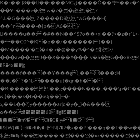
K�r��!}8����;���MGڧ����Õ��^��x�^��f����h�(��F�������qr9ԯ>����C�O����i�(����+��8{c<��@�ՠ���]9�qzP�κCsb��}
��9=���މ�/!w�/��g� ?
^.L�G���:Z����D8*wG���H}
��^n���·�[p�A6� /
����u��:�#��N��^$7o��>x|��?<�z�r`L>-
���C0^�K�o��/������]{��}
�M����'��d�u�@��y%�^�]\>/
���av��J��X���#��͜�`v�S�G��x8x4݅��B{�G��P{C
�R
�4x���뻡
����f�����Y���g_�����@}
��,�?�Nލ����u}�qn�h��
�B;�������g����N���_���\p�G��
&j{��j�k�ƃ��a0j��]~�-
ܛ��Ƚ��?}y�����ar|q�y�_}�&���
ѻ��oz���������ű8�g�5����}
������m9��"C��C�}y#���0?}
�&]W{��[)=:��>
��y�=|N|7�ދ�7��P'���q��T��w��n_�z7W/?
$ڙ���p$������l�����xx�������[V&�I�|