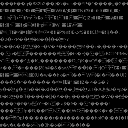
���E��q�832h2��j� \�u,s��^P�*����;,�2��1
�E����P��/^�����?���W��/;�$��TN�3��=�~�����_��/
�_Hα]+�՚m>�o_�1 �� ��QjZp���;��@����
��6�r ���g�#��*p�W_��1�\��|
�_T���=�]�H7�� �P%n�)E-,xfS� ��C{,��֣ҋ��.
�2�-<Р���8��[��>?
Q��A�Q�S=�V�P����M��z�;���7��Z
�;u�Ë������B�(<�~)��xBCT^PMw
s*J���^@�K_�������D_QK�vQ$��i.�
>��,�=���$%h#�&�:ʍVP�߫�]�;rjOƂ�<��'
������.練XŪ�w��hk�r�� W�|���U[?
���5�*������ �¤՗�^!)���Z� 4�G� ?
y��g�n��{�X{����_�ZT�JCєJ�=j2
0�D�I8�����[]�А��ݟ���� r�W���G���_0�>�,m���>����(��I��ڇ_���7����a`=���Ι��M���V�{7�����U�������☬\|
���'/�ë�\nrY~�h� a$�ĕ�t�*����!
���Jp�B,��ƉN��{WG���K�q�.�
��5OpJ��(����r��#����;��hoK'�;��{�ٜH����_���7�w_q܊o҇���o�
#�y�u���6n�3h�6���{��