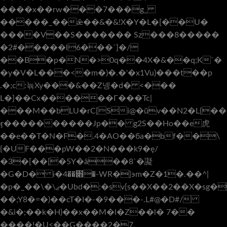
����x��rw���7���g_
�����_��ǣ��&�&!X�Y�L�[��U�
����V��S������� Sz���8�����
�2#�����l6���`]�/
��B�p�N�>0q��4X�&��q;K`�
�y�V�L���<�m�)�.�'�x1Vu)���t��p
.�;c:뉶Xy���&��Z넹�d� <���
L�]��Cx������Γ���Tc|
���M��bLU�rC[Si@�ũν��N2�L{��
ӻ����������Jp�� g2S��Ho��e⻁
��e��T�N�F�.4�AO��бa�bf��\
{�UF���pW��2�N���k9�ę/
�3�[��[�5Y�ä��
8`�譺
�G�D� i�׋��4�-WR�]϶m�Z�1�.��^|
�p�_��\�\ޖ�Ubd�:�sv[s��X��2��X�sg�f۟Ӎ�G��I#@}
��;Y8�=�)��cT�I�-�9���-.L#@�D#/
�&i�;��k�H)��x��M�l�Z��l� 7��
����!�U<��G����2�7,