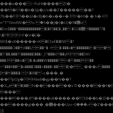
���o��� /~FuHI����Zi�
�����b�}@�z/ʚ��Z�������?
7ʦ����&l�rBj�h�x��+� Ƴ�M� � h�>
n^T^Nm4W�7oۤ�S��Ϳ�}�U|�޻�9o
�Em$���^������������[�P}��{�_�� �G0�΂�����?7�
\�>F�V�[�-
Wi$�ν8�����+K�E1eE�)�lW�?
������O��4��L��^� >� ���x�������i��|
���,���������]���/_���k��yi��[W/
���.��m�]�-�a���W�����>����}��
>^���#���x����3���+����<���]�_'���c����
[����(� �iB� 'ކc���_�
��pOg�Mѐe8�gp��N��?
�ف3��{��N�������v۝������f����?
���
������z����s8����;��18��b�2[�
������gI���ˎ�݋���Uzv~ޜ���0�Z�����^L��`#�����=�LMm�L`�R<�Pu
涼