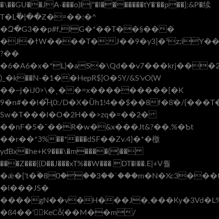
�\��GU��JA-���o)I|"�I�������tY�'��p��]:&P�续
T�Lٗ�|��Z�=��:�^
�Զ�G3��p#f,lG�*��T��§���
�J�ߙW����T�;J��9�y3]�¹z;iY��'��7�KT�:e[t���/C,
?��
�6�A6�x�*L)�aS�\Qd��v7���krj���
)_�k��ۧN-�1��HepR$]O�5Y/&S'vO(W
��~j�ìJ0>\�˛��=x���������[�K
9�n#��l�͆Ң0:/D�X�Ȕh1!4��$��8f�8̜�/{���
Sw�T���l�O�2H��>zq�=��2�
��nF�5�ˉ��R�w�&x���Jt&?��.%�Ƅt
�
�r��*З%��*���dSF��Zv.4]�*�檄
yđBx�he+K9���\�m����()��
���Z���{(D��J���xT%��W��� DT�l��.E|+V뤌
�ǽ�['t�ۚ�80���3��`���m�N�Xc3���t
�l���JS�
����gN��v�H���J�,���Ky�3Vd�
�ß4��'KeCȭ(��M��m/