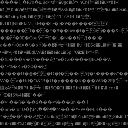
����?_�R?h�ш8dz �8gq�մ hChF����u��+!
��_�h�9�^���;]n��9XE�g���d<��^ �a.���ɔs
�O��x�-p
�y�,��0�]=��`41`7%�4 ��?
�vT�1|N��RƖaMݗkM��i>�j�9��E���ĉ-
���p��l���F�8��bW�l�ā���&st
�(��0E�Cou*C�IL�N��h/j��}�
q��0dX�\�p��΃z�i��,�\�BSd��L�NI�]��
�j<����EdLVA�����e�qL�l5p`?0�z�|�<阬
�flۦ���V�1Y���? "e�t'Z����@kO��V,
�*~%�Kn�X0��
�7���U�@��D�)���c9[�\����&"��
W�\a�Hd�O&*B�U�p����K���W8�2RjԸ~
鰦gAA�!�P� �cn|H��5Q�C�|���B�<��|���� �\�lcc>�
D��S׋��%4`��
���[i�(��$������BN�� }
�Sm�m^U�խ4,���M�� �#~W�M,R���
^���؟��v 6fa�ó$;$�*)�|�Zn:��E��m��3�s�Id?
���>���B%O���2��3���]�p���l�]�J#�R�5p]��D��a&��pc�V